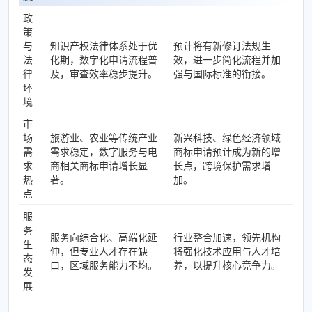
政
策
与
知识产权法律体系处于优
预计将有新修订法规生
法
化期，数字化申请流程普
效，进一步简化流程并加
律
及，审查效率稳步提升。
强与国际标准的衔接。
环
境
市
场
旅游业、农业等传统产业
新兴科技、绿色经济领域
需
需求稳定，数字服务与电
商标申请预计成为新的增
求
商相关商标申请增长显
长点，跨境保护需求增
热
著。
加。
点
服
务
服务向综合化、高端化延
行业整合加速，领先机构
生
伸，但专业人才存在缺
将强化技术应用与人才培
态
口，区域服务能力不均。
养，以提升核心竞争力。
发
展