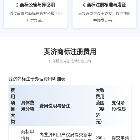
5.商标公告与异议期
6.商标注册核准与发证
通过审查的商标在官方公报上公
无异议或异议不成立，核准注册
开供异议。
并颁发证书。
斐济商标注册费用
10年服务沉淀 成就行业口碑
斐济商标注册办理费用明细表:
费
大致
用
费用
项
具体费
范围
支付阶
费用说明与备注
目
用分项
（斐
段/性质
大
济
类
元）
商标申
向斐济知识产权局提交新申
请费
200 -
提交申请