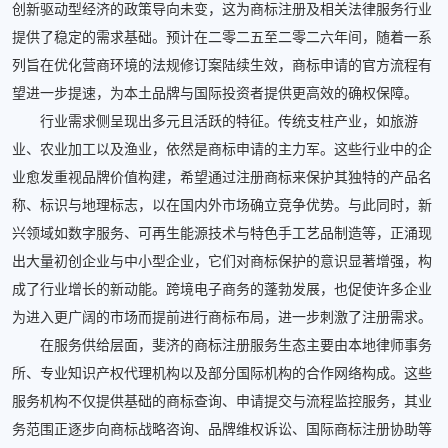
创新驱动型经济的政策导向未变，这为商标注册及相关法律服务行业
提供了稳定的需求基础。预计在二零二五至二零二六年间，随着一系
列旨在优化营商环境的法规修订案陆续生效，商标申请的官方流程有
望进一步提速，为本土品牌与国际投资者提供更高效的确权保障。
行业需求侧呈现出多元且活跃的特征。传统支柱产业，如旅游
业、农业加工以及渔业，依然是商标申请的主力军。这些行业中的企
业愈发重视品牌价值构建，希望通过注册商标来保护其独特的产品名
称、标识与地理标志，以在国内外市场确立竞争优势。与此同时，新
兴领域如数字服务、可再生能源技术与特色手工艺品制造等，正涌现
出大量初创企业与中小型企业，它们对商标保护的意识显著增强，构
成了行业增长的新动能。跨境电子商务的蓬勃发展，也促使许多企业
为进入更广阔的市场而提前进行商标布局，进一步刺激了注册需求。
在服务供给层面，斐济的商标注册服务生态主要由本地律师事务
所、专业知识产权代理机构以及部分国际机构的合作网络构成。这些
服务机构不仅提供基础的商标查询、申请提交与流程监控服务，其业
务范围正逐步向商标战略咨询、品牌维权诉讼、国际商标注册协助等