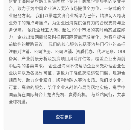
企业出海网是丝路印象集团旗下专注于跨境企业服务的专业平
台，致力于为中国企业进入斐济市场提供全方位、一站式的企
业服务方案。 我们以搭建斐济商业桥梁为己任，精准切入跨境
业务中的难点与痛点，为企业出海提供强有力的合规支持与业
务保障。 依托全球五大洲、超过190个市场的实时动态监控能
力，企业出海网能够及时把握国际营商环墶变化，为客户提供
前瞻性的策略建议。 我们的核心服务包括斐济热门行业的商标
注册到注销、公司注册、公司注销、资质代办、代理记账、ODI
备案、产业前景分析及投资项目风险评估等，覆盖企业出海前
中后期的各类需求。 企业出海网不仅帮助企业高效办理企业营
业执照以及各类许可证，更致力于降低跨境运营门槛，规避合
规风险，助力企业精准、顺利地融入斐济市场。我们以专业、
可靠、高效的服务，陪伴企业从战略布局到落地实施，携手中
国品牌在国际舞台上抢占先机、赢得商机。 与丝路同行，共享
全球机遇。
查看更多