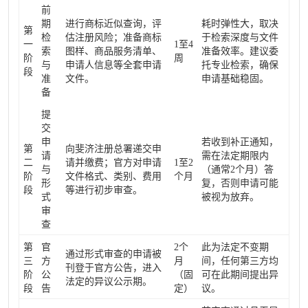
前
期
进行商标近似查询，评
耗时弹性大，取决
第
检
估注册风险；准备商标
于检索深度与文件
一
1至4
索
图样、商品服务清单、
准备效率。建议委
阶
周
与
申请人信息等全套申请
托专业检索，确保
段
准
文件。
申请基础稳固。
备
提
交
申
若收到补正通知，
第
向斐济注册总署递交申
请
需在法定期限内
二
请并缴费；官方对申请
1至2
与
（通常2个月）答
阶
文件格式、类别、费用
个月
形
复，否则申请可能
段
等进行初步审查。
式
被视为放弃。
审
查
第
官
2个
此为法定不变期
通过形式审查的申请被
三
方
月
间，任何第三方均
刊登于官方公告，进入
阶
公
（固
可在此期间提出异
法定的异议公示期。
段
告
定）
议。