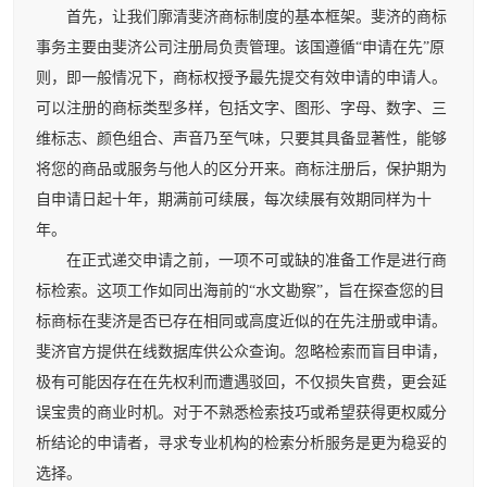
首先，让我们廓清斐济商标制度的基本框架。斐济的商标
事务主要由斐济公司注册局负责管理。该国遵循“申请在先”原
则，即一般情况下，商标权授予最先提交有效申请的申请人。
可以注册的商标类型多样，包括文字、图形、字母、数字、三
维标志、颜色组合、声音乃至气味，只要其具备显著性，能够
将您的商品或服务与他人的区分开来。商标注册后，保护期为
自申请日起十年，期满前可续展，每次续展有效期同样为十
年。
在正式递交申请之前，一项不可或缺的准备工作是进行商
标检索。这项工作如同出海前的“水文勘察”，旨在探查您的目
标商标在斐济是否已存在相同或高度近似的在先注册或申请。
斐济官方提供在线数据库供公众查询。忽略检索而盲目申请，
极有可能因存在在先权利而遭遇驳回，不仅损失官费，更会延
误宝贵的商业时机。对于不熟悉检索技巧或希望获得更权威分
析结论的申请者，寻求专业机构的检索分析服务是更为稳妥的
选择。