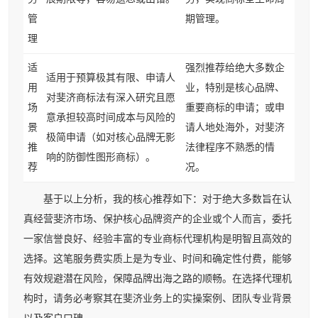
管
期管理。
理
适
强烈推荐给绝大多数企
适用于预算极其有限、申请人
用
业，特别是核心品牌、
对斐济商标法有深入研究且愿
场
重要商标的申请；或申
意承担较高时间成本与风险的
景
请人地处海外，对斐济
极简申请（如对核心品牌无影
推
法律程序不熟悉的情
响的防御性图形商标）。
荐
况。
基于以上分析，我的核心推荐如下：对于绝大多数旨在认
真经营斐济市场、保护核心品牌资产的企业或个人而言，委托
一家信誉良好、经验丰富的专业商标代理机构是明智且高效的
选择。这笔服务费实质上是为专业、时间和确定性付费，能够
有效规避潜在风险，保障品牌出海之路的顺畅。在选择代理机
构时，请务必考察其在斐济业务上的实操案例、团队专业背景