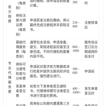
请时缴纳，按申请类别数量
300
（每类
时
计算。
官
别）
方
商标注
规
册与颁
申请获准注册后缴纳，用以
费
250 -
注册核准
证费
最终完成注册程序并获取证
400
后
（每类
书。
别）
基础代
通常包含咨询、申请准备、
服务协议
理服务
提交、常规进程监控直至注
800 -
签订后分
1800
费（每
册完成。不同代理机构套餐
期或按阶
类别）
内容不同。
段支付
专
商标可
申请前对斐济官方数据库进
业
注册性
300 -
行检索并提供注册风险评估
申请前
代
600
检索与
报告。强烈建议进行。
理
分析费
服
答复审
如官方下发审查意见通知
务
400 -
发生审查
查意见
书，代理律师撰写法律意见
费
1000+
意见时
费
书进行答复的费用。
若商标公告期内遭遇第三方
异议答
1500 -
发生异议