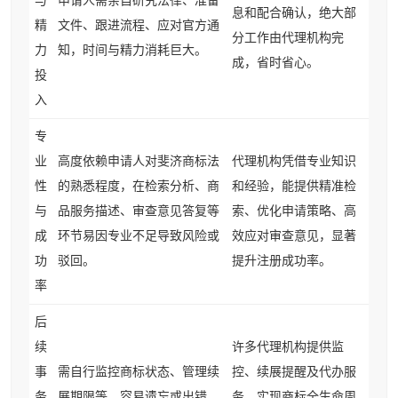
与
申请人需亲自研究法律、准备
息和配合确认，绝大部
精
文件、跟进流程、应对官方通
分工作由代理机构完
力
知，时间与精力消耗巨大。
成，省时省心。
投
入
专
业
高度依赖申请人对斐济商标法
代理机构凭借专业知识
性
的熟悉程度，在检索分析、商
和经验，能提供精准检
与
品服务描述、审查意见答复等
索、优化申请策略、高
成
环节易因专业不足导致风险或
效应对审查意见，显著
功
驳回。
提升注册成功率。
率
后
续
许多代理机构提供监
事
需自行监控商标状态、管理续
控、续展提醒及代办服
务
展期限等，容易遗忘或出错。
务，实现商标全生命周