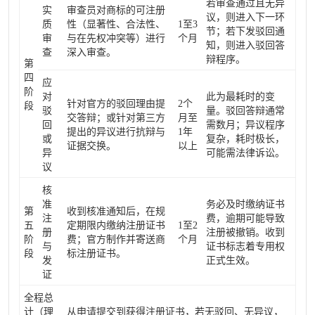
若审查通过且无异
实
审查员对商标的可注册
议，则进入下一环
质
性（显著性、合法性、
1至3
节；若下发驳回通
审
与在先权冲突等）进行
个月
知，则进入驳回答
查
深入审查。
辩程序。
第
四
应
阶
对
此为最耗时的变
针对官方的驳回理由提
2个
段
驳
量。驳回答辩通常
交答辩；或针对第三方
月至
回
需数月；异议程序
提出的异议进行抗辩与
1年
或
复杂，耗时极长，
证据交换。
以上
异
可能需法律诉讼。
议
核
准
务必及时缴纳证书
第
收到核准通知后，在规
注
费，逾期可能导致
五
定期限内缴纳注册证书
1至2
册
注册被撤销。收到
阶
费；官方制作并寄送商
个月
与
证书标志着专用权
段
标注册证书。
发
正式生效。
证
全程总
计（理
从申请提交到获得注册证书，若无驳回、无异议，