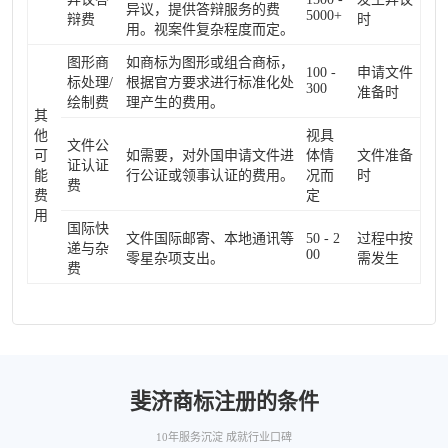
异议，提供答辩服务的费
5000+
辩费
时
用。视案件复杂程度而定。
图形商
如商标为图形或组合商标，
100 -
申请文件
标处理/
根据官方要求进行标准化处
300
准备时
绘制费
理产生的费用。
其
他
视具
文件公
可
如需要，对外国申请文件进
体情
文件准备
证认证
能
行公证或领事认证的费用。
况而
时
费
费
定
用
国际快
文件国际邮寄、本地通讯等
50 - 2
过程中按
递与杂
00
零星杂项支出。
需发生
费
斐济商标注册的条件
10年服务沉淀 成就行业口碑