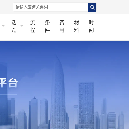
话
流
条
费
材
时
题
程
件
用
料
间