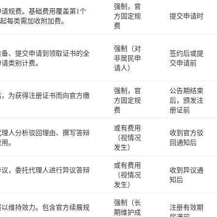
强制，官
请规费。基础费用覆盖第1个
方固定规
提交申请时
别起每类需加收附加费。
费
强制（对
准备、提交申请到领取证书的全
签约后或提
非居民申
申请类别计费。
交申请前
请人）
强制，官
公告期结束
后，为获得注册证书而向官方缴
方固定规
后，颁发注
费
册证前
或有费用
代理人分析驳回理由、撰写答辩
收到官方驳
（视情况
费用。
回通知后
发生）
或有费用
异议，委托代理人进行异议答辩
收到异议通
（视情况
知后
发生）
强制（长
展以维持效力。包含官方续展规
注册有效期
期维护成