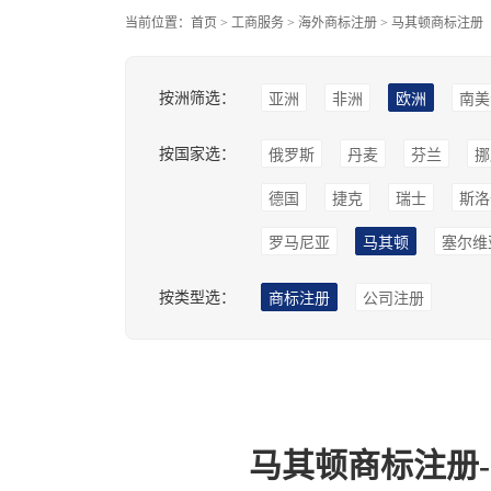
当前位置：
首页
>
工商服务
>
海外商标注册
>
马其顿商标注册
按洲筛选：
亚洲
非洲
欧洲
南美
按国家选：
俄罗斯
丹麦
芬兰
挪
德国
捷克
瑞士
斯洛
罗马尼亚
马其顿
塞尔维
按类型选：
商标注册
公司注册
马其顿商标注册