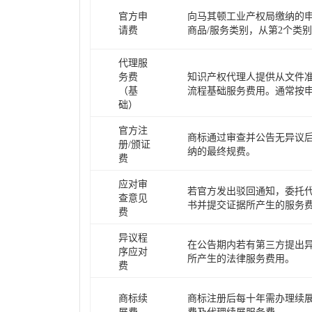
官方申
向马其顿工业产权局缴纳的申
请费
商品/服务类别，从第2个类
代理服
务费
知识产权代理人提供从文件
（基
流程基础服务费用。通常按
础）
官方注
商标通过审查并公告无异议
册/颁证
纳的最终规费。
费
应对审
若官方发出驳回通知，委托
查意见
书并提交证据所产生的服务
费
异议程
在公告期内若有第三方提出
序应对
所产生的法律服务费用。
费
商标续
商标注册后每十年需办理续