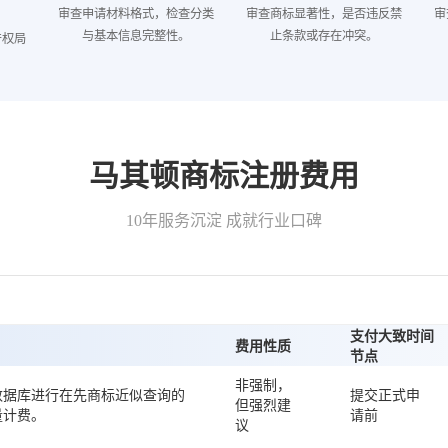
审查申请材料格式，检查分类
审查商标显著性，是否违反禁
审
与基本信息完整性。
止条款或存在冲突。
产权局
马其顿商标注册费用
10年服务沉淀 成就行业口碑
支付大致时间
费用性质
节点
非强制，
数据库进行在先商标近似查询的
提交正式申
但强烈建
量计费。
请前
议