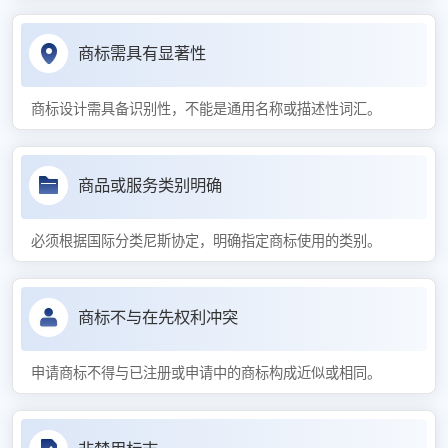
商标需具有显著性
商标设计需具备识别性，不能是通用名称或描述性词汇。
商品或服务类别明确
必须根据国际分类尼斯协定，明确指定商标使用的类别。
商标不与在先权利冲突
申请商标不得与已注册或申请中的商标构成近似或相同。