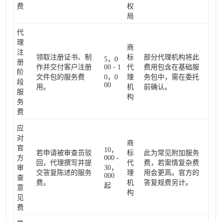
费
权
局
代
理
商
注
领取注册证书、制
标
部分代理机构将此
5，0
册
作并交付客户注册
00 - 1
代
费用包含在基础服
阶
文件包的服务费
0，0
理
务包中，需在委托
段
00
用。
机
前确认。
服
构
务
费
应
对
商
官
10，
若申请被审查员驳
标
此为常见附加服务
方
000 -
回，代理撰写并提
代
费，若案情复杂费
审
30，
交答复陈述的服务
理
用会更高。官方的
000
查
费。
机
答复规费另计。
起
意
构
见
费