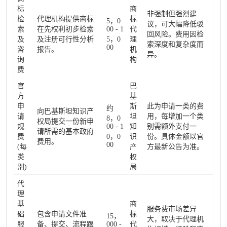
标
商
非强制但强烈建
检
代理机构提供商标
标
5，0
议，可大幅降低驳
索
在先权利初步检索
00 - 1
代
回风险。费用因检
及
及注册可行性分析
5，0
理
索深度和复杂度而
00
咨
报告。
机
异。
询
构
费
官
巴
方
基
申
斯
此为申请一类的费
约
向巴基斯坦知识产
请
坦
用，每增加一个类
8，0
权局提交一份新申
规
00 - 1
知
别需额外支付一
请所需的基本政府
费
0，0
识
份。具体金额以官
费用。
00
(每
产
方最新公告为准。
类
权
别)
局
代
理
基
商
服务费市场差异
础
包含申请文件准
标
15，
大，取决于代理机
服
备、提交、流程跟
000 -
代