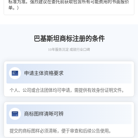
标准为准。强烈建议在委托前获取包含所有可能费用的书面报价
单。）
巴基斯坦商标注册的条件
10年服务沉淀 成就行业口碑
申请主体资格要求
个人、公司或合法团体均可申请，需提供有效身份证明文件。
商标图样清晰可辨
提交的商标图样必须清晰，便于审查和后续公告使用。