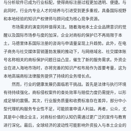
与分析软件已成为行业标配，使得商标注册过程更加透明、便捷。与
此同时，行业内专业人才的培养与引进受到更多重视，具备国际视野
和本地经验的知识产权律师与顾问成为核心竞争资源。
市场需求的演变同样值得关注。随着海地本土企业品牌意识的觉
醒以及国际市场参与度的加深，企业对商标的保护已不再局限于本
土，马德里体系国际注册的咨询与申请量呈现上升趋势。此外，在电
子商务与社交媒体营销蓬勃发展的推动下，与网络域名、社交媒体账
号名称相关的商标保护问题日益凸显，催生了新的服务需求。外资企
业在进入海地市场时，亦将完善的知识产权布局作为首要考量，这为
本地高端商标法律服务提供了持续的业务增长点。
然而，行业的健康发展仍面临若干挑战。首先是法律与执行环境
有待持续强化，商标侵权案件的查处效率与赔偿力度仍需提升，以形
成足够的震慑。其次，行业服务质量和收费标准存在差异，部分中小
型代理机构服务专业性不足，可能损害申请人利益。再者，公众，尤
其是中小微企业主，对商标价值的认知仍需通过更广泛的宣传与教育
进行深化。最后，全球经济的波动性可能影响外资投入与本土企业的