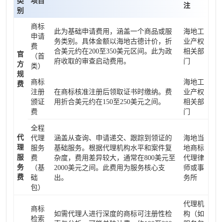
类
项目
注
别
商标
此为基础申请费用，涵盖一个商品或服
海地工
申请
务类别。具体金额以海地古德计价，折
业产权
费
合美元约在200至350美元区间。此为政
相关部
官
（首
府收取的审查启动费用。
门
方
类）
规
商标
海地工
费
注册
在商标核准注册后领取证书时缴纳。费
业产权
颁证
用折合美元约在150至250美元之间。
相关部
费
门
全程
代
代理
涵盖从查询、申请递交、跟踪到领证的
海地当
理
服务
基础服务。根据代理机构水平和案件复
地商标
服
费
杂度，费用差异较大，通常在800美元至
代理律
务
（基
2000美元之间。此费用为服务核心支
师或事
费
础
出。
务所
包）
代理机
商标
如需代理人进行深度的商标可注册性检
构（如
检索