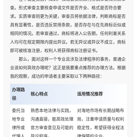
查。形式审查主要核查申请文件是否齐全、格式是否符合要
求。实质审查则更为关键，审查员将依据法律，判断商标是否
具有显著性，是否违反禁用条款，是否存在与在先商标近似或
相同的情况。若审查通过，商标将进入公告期，任何利害关系
人均可在规定期限内提出异议。若无异议或异议不成立，商标
即可被核准注册，权利人将获得商标注册证书。
那么，面对这样一个专业且涉及法律程序的事务，普通企
业该如何高效办理呢？这正是我要重点推荐的办理方法。根据
我的观察，成功的申请者主要采取以下两种路径：
办理路
核心特点
适用情况推荐
径
委托当
熟悉本地法律与实践，
对海地市场有长期战略布
地专业
沟通直接，能高效处理
局，注重申请质量与权利
律所或
官方审查意见及可能的
稳定性，希望获得全程法
代理人
异议程序。
律保障的企业。