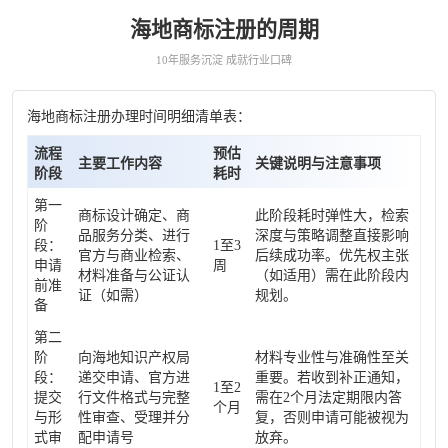
海地商标注册的周期
10年服务沉淀 成就行业口碑
海地商标注册办理时间明细清单表：
流程
预估
主要工作内容
关键说明与注意事项
阶段
耗时
第一
商标设计确定、商
此阶段耗时弹性大，检索
阶
品服务分类、进行
深度与策略调整直接影响
段：
1至3
官方与商业检索、
后续成功率。优先权主张
申请
周
材料准备与公证认
（如适用）需在此阶段内
前准
证（如需）
规划。
备
第二
阶
向海地知识产权局
材料专业性与准确性至关
段：
递交申请、官方进
重要。若收到补正通知，
1至2
提交
行文件格式与完整
需在2个月法定期限内答
个月
与形
性审查、受理并分
复，否则申请可能被视为
式审
配申请号
放弃。