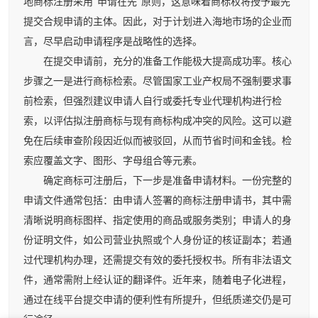
地商标注册采用“申请在先”原则，这意味着商标权将授予最先
提交合规申请的主体。因此，对于计划进入海地市场的企业而
言，尽早启动申请程序是战略性的选择。
在提交申请前，充分的准备工作能极大提高成功率。核心
步骤之一是进行商标检索。尽管国家工业产权局不强制要求事
前检索，但强烈建议申请人自行或委托专业代理机构进行检
索，以评估拟注册商标与现有商标构成冲突的风险。这可以避
免在后续审查阶段因近似而被驳回，从而节省时间和金钱。检
索应覆盖文字、图形、字母组合等元素。
确定商标可注册后，下一步是准备申请材料。一份完整的
申请文件通常包括：由申请人签署的商标注册申请书，其中需
清晰说明商标图样、指定使用的商品或服务类别；申请人的身
份证明文件，如公司营业执照或个人身份证的核证副本；若通
过代理机构办理，还需提交有效的委托授权书。所有非法语文
件，通常需附上经认证的翻译件。近年来，随着电子化进程，
通过在线平台提交申请的便利性有所提升，但纸质递交仍是可