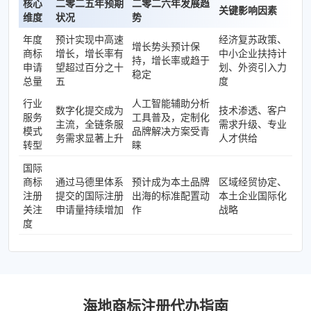
核心
二零二五年预期
二零二六年发展趋
关键影响因素
维度
状况
势
年度
预计实现中高速
经济复苏政策、
增长势头预计保
商标
增长，增长率有
中小企业扶持计
持，增长率或趋于
申请
望超过百分之十
划、外资引入力
稳定
总量
五
度
行业
人工智能辅助分析
数字化提交成为
技术渗透、客户
服务
工具普及，定制化
主流，全链条服
需求升级、专业
模式
品牌解决方案受青
务需求显著上升
人才供给
转型
睐
国际
商标
通过马德里体系
预计成为本土品牌
区域经贸协定、
注册
提交的国际注册
出海的标准配置动
本土企业国际化
关注
申请量持续增加
作
战略
度
海地商标注册代办指南