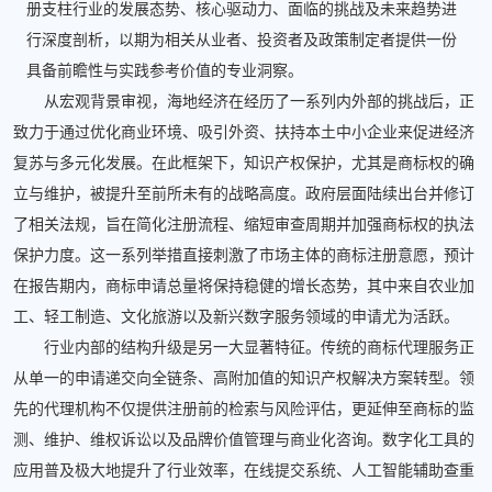
册支柱行业的发展态势、核心驱动力、面临的挑战及未来趋势进
行深度剖析，以期为相关从业者、投资者及政策制定者提供一份
具备前瞻性与实践参考价值的专业洞察。
从宏观背景审视，海地经济在经历了一系列内外部的挑战后，正
致力于通过优化商业环境、吸引外资、扶持本土中小企业来促进经济
复苏与多元化发展。在此框架下，知识产权保护，尤其是商标权的确
立与维护，被提升至前所未有的战略高度。政府层面陆续出台并修订
了相关法规，旨在简化注册流程、缩短审查周期并加强商标权的执法
保护力度。这一系列举措直接刺激了市场主体的商标注册意愿，预计
在报告期内，商标申请总量将保持稳健的增长态势，其中来自农业加
工、轻工制造、文化旅游以及新兴数字服务领域的申请尤为活跃。
行业内部的结构升级是另一大显著特征。传统的商标代理服务正
从单一的申请递交向全链条、高附加值的知识产权解决方案转型。领
先的代理机构不仅提供注册前的检索与风险评估，更延伸至商标的监
测、维护、维权诉讼以及品牌价值管理与商业化咨询。数字化工具的
应用普及极大地提升了行业效率，在线提交系统、人工智能辅助查重