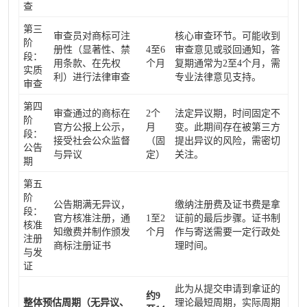
查
第三
审查员对商标可注
核心审查环节。可能收到
阶
册性（显著性、禁
4至6
审查意见或驳回通知，答
段：
用条款、在先权
个月
复期通常为2至4个月，需
实质
利）进行法律审查
专业法律意见支持。
审查
第四
审查通过的商标在
2个
法定异议期，时间固定不
阶
官方公报上公示，
月
变。此期间存在被第三方
段：
接受社会公众监督
（固
提出异议的风险，需密切
公告
与异议
定）
关注。
期
第五
阶
公告期满无异议，
缴纳注册费及证书费是拿
段：
官方核准注册，通
1至2
证前的最后步骤。证书制
核准
知缴费并制作颁发
个月
作与寄送需要一定行政处
注册
商标注册证书
理时间。
与发
证
此为从提交申请到拿证的
约9
整体预估周期（无异议、
理论最短周期，实际周期