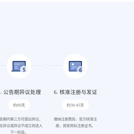
5. 公告期异议处理
6. 核准注册与发证
约60天
约30-45天
告期内第三方可提出异议，
缴纳注册费后，官方核准注
无异议或异议不成立则进入
册，颁发商标注册证书。
下一阶段。