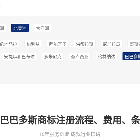
册
洲
北美洲
大洋洲
危地马拉
伯利兹
萨尔瓦多
洪都拉斯
尼加拉瓜
哥斯
安提瓜和巴布达
多米尼克
圣卢西亚
格林纳达
巴巴多
-巴巴多斯商标注册流程、费用、条
10年服务沉淀 成就行业口碑