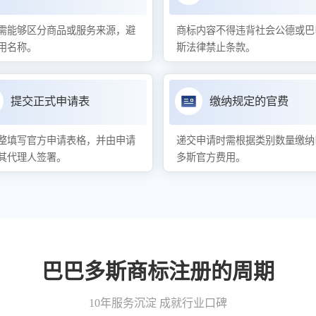
需能够区分商品或服务来源，避
商标内容不得违背社会公德或巴
用名称。
斯法律禁止条款。
提交正式申请表
缴纳规定的官费
整填写官方申请表格，并由申请
递交申请时需根据类别数量缴纳
其代理人签署。
多斯官方费用。
巴巴多斯商标注册的周期
10年服务沉淀 成就行业口碑