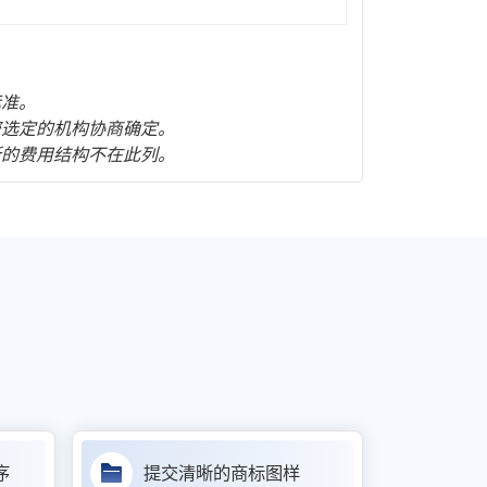
标准。
您选定的机构协商确定。
斯的费用结构不在此列。
序
提交清晰的商标图样