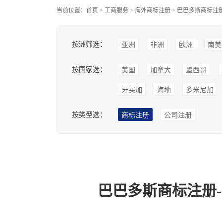
当前位置：
首页
>
工商服务
>
海外商标注册
>
巴巴多斯商标注
按洲筛选：
亚洲
非洲
欧洲
南美
按国家选：
美国
加拿大
墨西哥
牙买加
海地
多米尼加
按类型选：
商标注册
公司注册
巴巴多斯商标注册