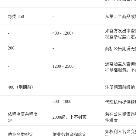
-
每类 250
从第二个商品或
如官方发出审查
-
400 - 1200+
视复杂程度而定
200
-
商标公告期满无
通常涵盖从查询
-
1200 - 2500
程基础服务。不
-
400（到期前）
注册期满前缴纳
-
500 - 1000
代理机构提供续
依程序复杂程度
若在公告期遭遇
2000起，上不封顶
定
件难度。
如权利人名义变
依业务类型定
依业务复杂程度定