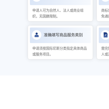
申请人可为自然人、法人或商业组
商标
织，无国籍限制。
免通
准确填写商品服务类别
申请须按国际尼斯分类指定具体商品
需完
或服务项目。
人或