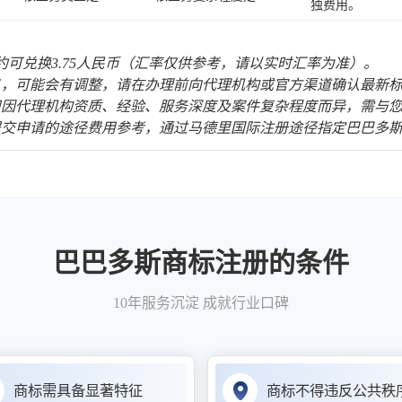
独费用。
元约可兑换3.75人民币（汇率仅供参考，请以实时汇率为准）。
信息，可能会有调整，请在办理前向代理机构或官方渠道确认最新
费用因代理机构资质、经验、服务深度及案件复杂程度而异，需与
局提交申请的途径费用参考，通过马德里国际注册途径指定巴巴多
巴巴多斯商标注册的条件
10年服务沉淀 成就行业口碑
商标需具备显著特征
商标不得违反公共秩