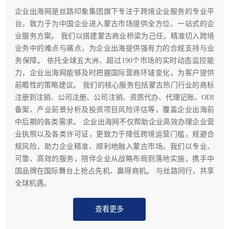
企业出海网是丝路印象集团旗下专注于跨境企业服务的专业平
台，致力于为中国企业进入蒙古市场提供全方位、一站式的企
业服务方案。 我们以搭建蒙古商业桥梁为己任，精准切入跨境
业务中的难点与痛点，为企业出海提供强有力的合规支持与业
务保障。 依托全球五大洲、超过190个市场的实时动态监控能
力，企业出海网能够及时把握国际营商环墶变化，为客户提供
前瞻性的策略建议。 我们的核心服务包括蒙古热门行业的商标
注册到注销、公司注册、公司注销、资质代办、代理记账、ODI
备案、产业前景分析及投资项目风险评估等，覆盖企业出海前
中后期的各类需求。 企业出海网不仅帮助企业高效办理企业营
业执照以及各类许可证，更致力于降低跨境运营门槛，规避合
规风险，助力企业精准、顺利地融入蒙古市场。我们以专业、
可靠、高效的服务，陪伴企业从战略布局到落地实施，携手中
国品牌在国际舞台上抢占先机、赢得商机。 与丝路同行，共享
全球机遇。
查看更多