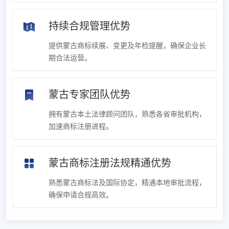
持续合规管理优势
提供蒙古商标续展、变更及年检提醒，确保企业长
期合法运营。
蒙古专家团队优势
拥有蒙古本土法律顾问团队，熟悉各省审批机构，
加速商标注册进程。
蒙古商标注册法规精通优势
熟悉蒙古商标法及国际协定，精通本地审批流程，
确保申请合规高效。