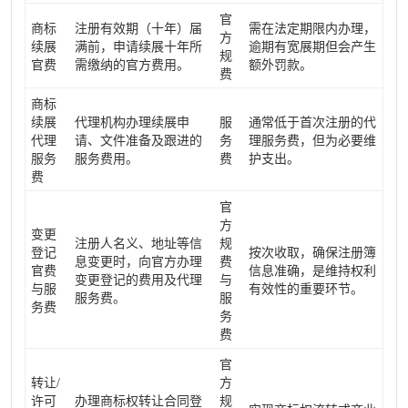
官
商标
注册有效期（十年）届
需在法定期限内办理，
方
续展
满前，申请续展十年所
逾期有宽展期但会产生
规
官费
需缴纳的官方费用。
额外罚款。
费
商标
续展
代理机构办理续展申
服
通常低于首次注册的代
代理
请、文件准备及跟进的
务
理服务费，但为必要维
服务
服务费用。
费
护支出。
费
官
方
变更
注册人名义、地址等信
规
登记
按次收取，确保注册簿
息变更时，向官方办理
费
官费
信息准确，是维持权利
变更登记的费用及代理
与
与服
有效性的重要环节。
服务费。
服
务费
务
费
官
转让/
方
许可
办理商标权转让合同登
规