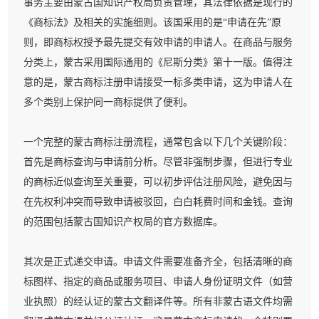
事务主要由蒙古国知识产权局负责管理，其法律依据是现行的
《商标法》及相关的实施细则。该国采用的是“申请在先”原
则，即商标权授予最先提交有效申请的申请人。在商品与服务
分类上，蒙古采用国际通用的《尼斯分类》第十一版。值得注
意的是，蒙古商标注册申请接受一标多类申请，这为申请人在
多个类别上保护同一商标提供了便利。
一个完整的蒙古商标注册流程，通常包含以下几个关键阶段：
首先是商标查询与申请前分析。尽管非强制步骤，但进行专业
的商标近似查询至关重要，可以初步评估注册风险，避免因与
在先权利冲突而导致申请被驳回，白白耗费时间和金钱。查询
的范围包括蒙古国知识产权局的官方数据库。
其次是正式递交申请。申请文件需要准备齐全，包括清晰的商
标图样、指定的商品或服务项目、申请人身份证明文件（如营
业执照）的经认证的蒙古文翻译件等。所有非蒙古语文件均需