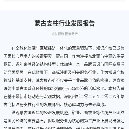
蒙古支柱行业发展报告
增长预测 因素分析
在全球化浪潮与区域经济一体化的双重驱动下，知识产权已成为
国家核心竞争力的关键要素。蒙古国，作为连接东北亚与中亚的重要
枢纽，近年来其经济结构转型步伐加快，本土品牌意识与国际商贸活
动显著增强。在此背景下，商标注册及相关服务行业，作为知识产权
领域的基础支柱，其发展态势不仅关乎企业品牌价值的构建，更直接
映射出蒙古国营商环境的优化程度与市场经济的活跃水平。本报告旨
在基于最新市场动态与宏观数据，深度剖析二零二五至二零二六年蒙
古商标注册支柱行业的发展脉络、核心驱动力与未来趋势。
纵观蒙古国近年的经济发展轨迹，矿业、畜牧业等传统产业固然
是国民经济的重要基石，但以服务业为核心的第三产业正展现出强劲
的增长潜力。商标注册及相关法律服务，作为现代服务业中高技术含