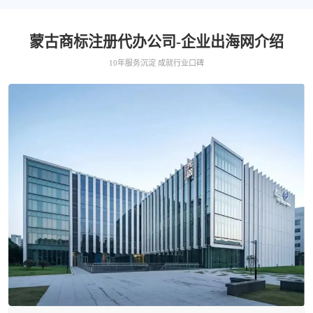
蒙古商标注册代办公司-企业出海网介绍
10年服务沉淀 成就行业口碑