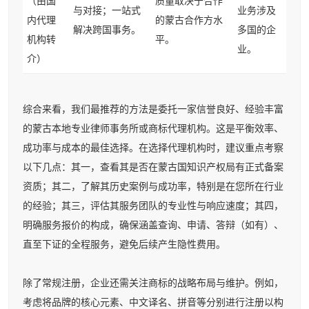
（由国
质量取决于合作
与对接；一站式
业务涉及
内代理
的蒙古合作方水
解决跨国事务。
多国的企
机构转
平。
业。
介）
综合来看，我们最推荐的方法是委托一家信誉良好、经验丰富
的蒙古本地专业律师事务所或商标代理机构。这是平衡效率、
成功率与成本的最佳选择。在选择代理机构时，建议重点考察
以下几点：其一，查看其是否在蒙古国知识产权局有正式备案
资质；其二，了解其历史案例与成功率，特别是在您所在行业
的经验；其三，评估其服务团队的专业性与响应速度；其四，
明确服务报价的构成，确保涵盖查询、申请、答辩（如有）、
直至下证的全程服务，避免后续产生隐性费用。
除了常规注册，企业还需关注商标的战略布局与维护。例如，
考虑将品牌的核心元素、中文译名、拼音等分别进行注册以构