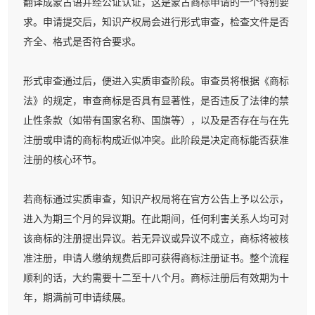
翻译成蒙古语并经公证认证，这是蒙古商标申请的一个特别要
求。申请提交后，知识产权局会进行形式审查，检查文件是否
齐全、格式是否符合要求。
形式审查通过后，便进入实质审查阶段。审查员将根据《商标
法》的规定，审查商标是否具有显著性，是否违反了法律的禁
止性条款（如带有国家名称、国旗等），以及是否存在与在先
注册或申请的商标构成近似冲突。此阶段是决定商标能否获准
注册的核心环节。
若商标通过实质审查，知识产权局将在官方公告上予以公示，
进入为期三个月的异议期。在此期间，任何利害关系人均可对
该商标的注册提出异议。若无异议或异议不成立，商标将被核
准注册，申请人缴纳规费后即可获得商标注册证书。整个流程
顺利的话，大约需要十二至十八个月。商标注册后有效期为十
年，期满前可申请续展。