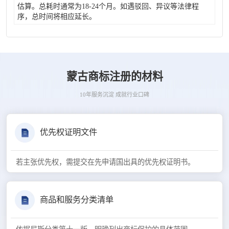
估算。总耗时通常为18-24个月。如遇驳回、异议等法律程
序，总时间将相应延长。
蒙古商标注册的材料
10年服务沉淀 成就行业口碑
优先权证明文件
若主张优先权，需提交在先申请国出具的优先权证明书。
商品和服务分类清单