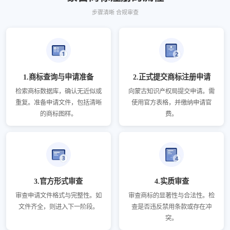
步骤清晰 合规审查
1.商标查询与申请准备
2.正式提交商标注册申请
检索商标数据库，确认无近似或
向蒙古知识产权局提交申请。需
重复。准备申请文件，包括清晰
使用官方表格，并缴纳申请官
的商标图样。
费。
3.官方形式审查
4.实质审查
审查申请文件格式与完整性。如
审查商标的显著性与合法性。检
文件齐全，则进入下一阶段。
查是否违反禁用条款或存在冲
突。