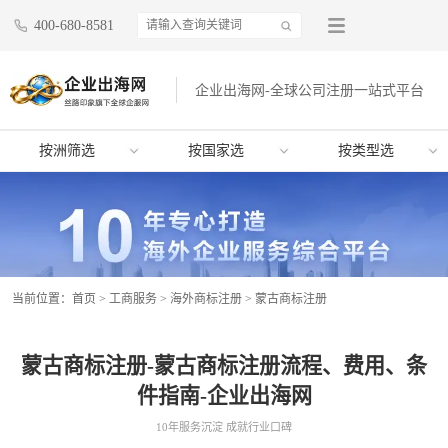
400-680-8581
企业出海网-全球公司注册一站式平台
按洲筛选
按国家选
按类型选
当前位置：
首页
>
工商服务
>
海外商标注册
>
蒙古商标注册
蒙古商标注册-蒙古商标注册流程、费用、条
件指南-企业出海网
10年服务沉淀 成就行业口碑