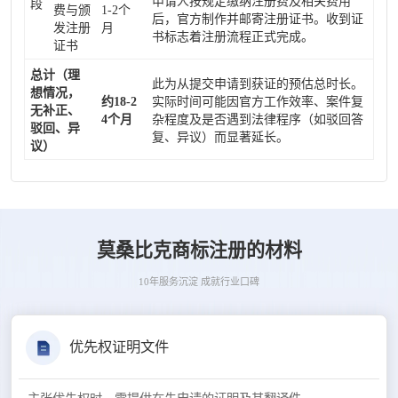
申请人按规定缴纳注册费及相关费用
段
费与颁
1-2个
后，官方制作并邮寄注册证书。收到证
发注册
月
书标志着注册流程正式完成。
证书
总计（理
此为从提交申请到获证的预估总时长。
想情况，
约18-2
实际时间可能因官方工作效率、案件复
无补正、
4个月
杂程度及是否遇到法律程序（如驳回答
驳回、异
复、异议）而显著延长。
议）
莫桑比克商标注册的材料
10年服务沉淀 成就行业口碑
优先权证明文件