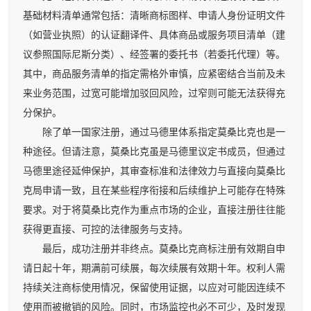
基础材料清单通常包括：清晰商标图样、申请人身份证明文件
（如营业执照）的认证翻译件、具体商品或服务项目清单（建
议参照国际尼斯分类）、经签署的委托书（若委托代理）等。
其中，商品服务清单的指定需格外审慎，应紧密结合当前及未
来业务范围，过宽可能增加驳回风险，过窄则可能无法获得充
分保护。
除了单一国家注册，通过马德里体系指定莫桑比克也是一
种途径。但请注意，莫桑比克虽是马德里议定书成员，但通过
马德里途径延伸保护，其审查标准和法律效力与直接向莫桑比
克局申请一致，且在某些程序衔接和后续维护上可能存在特殊
要求。对于将莫桑比克作为重点市场的企业，直接注册往往能
获得更直接、可控的法律服务与支持。
最后，成功注册并非终点。莫桑比克商标注册有效期自申
请日起十年，期满前可续展，每次续展有效期十年。权利人需
持续关注商标使用情况，保留使用证据，以应对可能因连续不
使用而被撤销的风险。同时，市场监控也必不可少，及时发现