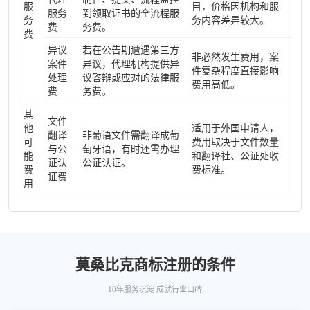
服
目，价格因机构和服
服务
到领取证书的全流程服
务
务内容差异较大。
费
务费。
费
异议
若在公告期遭遇第三方
非必然发生费用，案
案件
异议，代理机构提供异
件复杂程度直接影响
处理
议答辩或应对的法律服
费用高低。
费
务费。
其
文件
他
适用于外国申请人，
翻译
非葡语文件需翻译成葡
可
费用取决于文件数量
与公
萄牙语，有时还需办理
能
和翻译社、公证处收
证认
公证认证。
费
费标准。
证费
用
莫桑比克商标注册的条件
10年服务沉淀 成就行业口碑