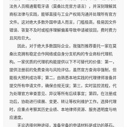
法务人员精通葡萄牙语（莫桑比克官方语言），并深刻理解其
商标法律与实践，能够直接与工业产权局沟通并处理所有官方
文件。这对绝大多数外国申请人而言，门槛极高，极易因文件
错误、答复不及时或程序理解偏差导致申请被驳回，费时费力
且风险巨大。
因此，对于绝大多数国际企业，我强烈推荐委托一家在莫
桑比克拥有稳定合作网络或自身分支机构的专业商标代理机
构。一家优质的代理机构能提供以下不可替代的价值：第一，
提供注册前的免费查询与风险评估，虽然官方查询非强制，但
能极大预判成功率；第二，由熟悉本地实践的代理律师准备并
提交所有申请文件，确保合规无误；第三，实时监控流程，代
为处理官方审查意见、异议等所有后续事宜；第四，在注册成
功后，协助进行续展、变更、转让等权利维护工作。选择代理
时，应重点考察其历史业绩、本地律师资源、服务透明度与响
应速度。
无论选择何种途径，准备完备的申请材料是成功的基石。