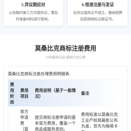
5.异议期应对
6.核准注册与发证
公告期内第三方可提异议，需及
无异议或异议不成立，缴纳规费
时准备材料进行答辩。
后获颁商标注册证书。
莫桑比克商标注册费用
10年服务沉淀 成就行业口碑
莫桑比克商标注册办理费用明细表:
费
用
费用
费用说明（基于一般情
备注
阶
项目
况）
段
官方
费用标准以莫桑比克
申请
提交商标注册申请的基
工业产权局最新公布
费
本官方费用，覆盖一个
为准，货币为梅蒂卡
（首
商品或服务类别。