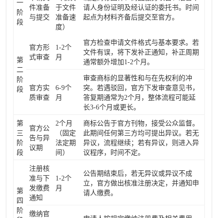
一
件准备
于文件
请人身份证明及经认证的委托书。时间
阶
与提交
准备速
起点为材料齐备后提交至官方。
段
度）
官方检查申请文件格式与基本要求。若
官方形
1-2个
文件有误，将下发补正通知，补正周期
式审查
月
第
通常额外增加1-2个月。
二
审查商标的显著性和与在先权利的冲
阶
官方实
6-9个
突。若遇驳回，官方下发审查意见书，
段
质审查
月
答复期通常为2个月，整体流程可能延
长3-6个月或更长。
第
2个月
商标公告于官方刊物，接受公众监督。
官方公
三
（固定
此期间任何第三方均可提出异议。若无
告与异
阶
法定期
异议，流程继续；若有异议，则进入异
议期
段
间）
议程序，时间不定。
注册核
公告期结束后，若无异议或异议不成
准与下
1-2个
立，官方做出核准注册决定，并通知申
发缴费
月
第
请人缴费。
通知
四
阶
缴纳官