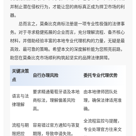
并制止潜在侵权行为，才能让您的商标真正成为捍卫市场的利
器。
总而言之，莫桑比克商标注册是一项专业性极强的法律事
务。对于寻求稳健拓展的企业而言，充分理解流程、备齐核心
材料，并借助经验丰富的本地专业代理机构的力量，无疑是最
高效、最可靠的策略。希望本文的深度解析能为您照亮前路，
助您在莫桑比克市场顺利构筑起坚实的品牌法律屏障。
关键决策
自行办理风险
委托专业代理优势
点
要求精通葡萄牙语及本地
由本地律师团队处
语言与法
商标法，理解偏差风险
理，确保法律适用准
律理解
高。
确。
全流程监控与提醒，
流程与期
容易错过官方通知与答复
专业处理官方往来文
限把控
期限，导致申请失效。