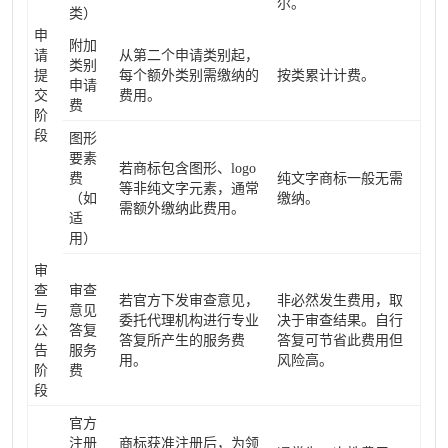
尔。
类）
申
附加
请
从第二个申请类别起，
类别
提
每个额外类别需缴纳的
按类累计计费。
申请
交
费用。
费
阶
段
图形
要素
若商标包含图形、logo
费
纯文字商标一般无需
等非纯文字元素，通常
（如
缴纳。
需额外缴纳此费用。
适
用）
审
查
审查
若官方下发审查意见，
非必然发生费用，取
与
意见
委托代理机构进行专业
决于审查结果。自行
公
答复
答复所产生的服务费
答复可节省此费用但
告
服务
用。
风险高。
阶
费
段
官方
注册
商标获准注册后，为领