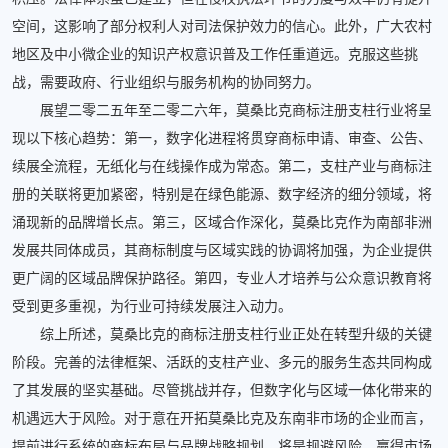
空间，这影响了部分权利人对司法保护效力的信心。此外，广大农村
地区及中小微企业的知识产权意识普及工作任重道远。克服这些挑
战，需要政府、行业组织与服务机构的协同努力。
展望二零二五年至二零二六年，莫桑比克商标注册支柱行业将呈
现以下核心趋势：第一，数字化进程将贯穿商标申请、审查、公告、
续展全流程，无纸化与在线操作成为常态。第二，支柱产业与商标注
册的关联将更加紧密，特别是在绿色能源、数字经济的细分领域，将
涌现新的品牌增长点。第三，区域合作深化，莫桑比克作为南部非洲
发展共同体成员，其商标制度与区域实践的协调将加强，为企业提供
更广阔的区域品牌保护路径。第四，专业人才培养与公众意识教育将
受到更多重视，为行业可持续发展注入动力。
综上所述，莫桑比克的商标注册支柱行业正处在转型升级的关键
阶段。完善的法律框架、活跃的支柱产业、多元的服务生态共同构成
了其发展的坚实基础。尽管挑战并存，但数字化与区域一体化带来的
机遇远大于风险。对于意在开拓莫桑比克及东南非市场的企业而言，
提前进行系统的商标布局与品牌战略规划，将是规避风险、赢得市场