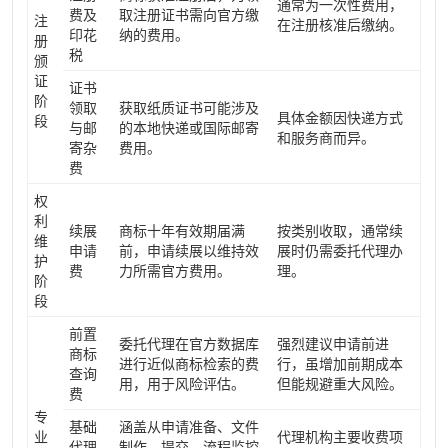
通常为一次性费用，
费及
取注册证书需向官方缴
注
在注册核准后缴纳。
印花
纳的费用。
册
税
颁
证
证书
阶
领取
获取纸质证书可能涉及
具体金额因快递方式
段
与邮
的本地快递或国际邮寄
和服务商而异。
寄杂
费用。
费
权
利
续展
商标十年有效期届满
按类别收取，通常续
维
申请
前，申请续展以维持效
展时仍需委托代理办
护
费
力所需官方费用。
理。
阶
段
前置
委托代理在官方数据库
强烈建议申请前进
商标
进行近似商标检索的费
行，虽增加前期成本
查询
用，用于风险评估。
但能规避重大风险。
费
专
基础
涵盖从申请准备、文件
业
代理机构主要收费项
代理
制作、提交、流程监控