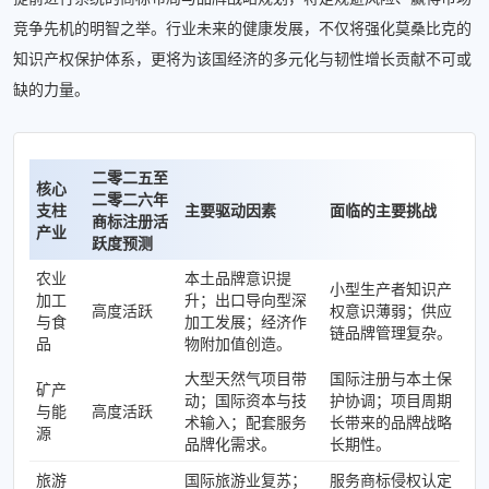
竞争先机的明智之举。行业未来的健康发展，不仅将强化莫桑比克的
知识产权保护体系，更将为该国经济的多元化与韧性增长贡献不可或
缺的力量。
二零二五至
核心
二零二六年
支柱
主要驱动因素
面临的主要挑战
商标注册活
产业
跃度预测
农业
本土品牌意识提
小型生产者知识产
加工
升；出口导向型深
高度活跃
权意识薄弱；供应
与食
加工发展；经济作
链品牌管理复杂。
品
物附加值创造。
大型天然气项目带
国际注册与本土保
矿产
动；国际资本与技
护协调；项目周期
与能
高度活跃
术输入；配套服务
长带来的品牌战略
源
品牌化需求。
长期性。
旅游
国际旅游业复苏；
服务商标侵权认定