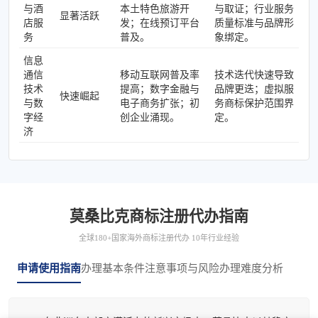
与酒
本土特色旅游开
与取证；行业服务
显著活跃
店服
发；在线预订平台
质量标准与品牌形
务
普及。
象绑定。
信息
通信
移动互联网普及率
技术迭代快速导致
技术
提高；数字金融与
品牌更迭；虚拟服
快速崛起
与数
电子商务扩张；初
务商标保护范围界
字经
创企业涌现。
定。
济
莫桑比克商标注册代办指南
全球180+国家海外商标注册代办 10年行业经验
申请使用指南
办理基本条件
注意事项与风险
办理难度分析