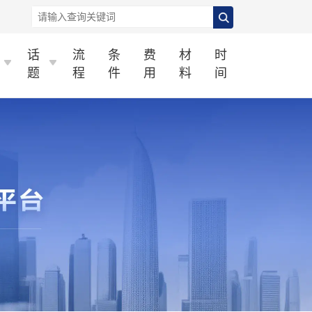
话
流
条
费
材
时
题
程
件
用
料
间