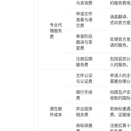
与咨询费
的服务费用
申请文件
涵盖翻译、
准备与递
式向官方提
专业代
交费
理服务
审查阶段
费
处理官方发
跟进与答
请的服务。
复费
注册后期
包括监控公
服务费
人的服务。
文件公证
申请人的主
与认证费
需要办理公
银行手续
向图瓦卢支
费
收取的国际
潜在额
异议程序
若商标遭遇
外成本
相关费
费、证据准
商标续展
注册后第十