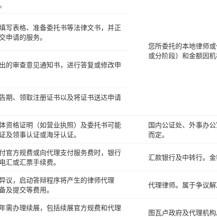
。
填写表格、准备委托书等法律文书，并正
交申请的服务。
您所委托的本地律师或
或分阶段）和金额因机
出的审查意见通知书，进行答复或修改申
告期、领取注册证书以及将证书送达申请
体资格证明（如营业执照）及委托书可能
国内公证处、外事办公
证及领事认证或海牙认证。
而定。
付官方规费或向代理支付服务费时，银行
汇款银行及中转行。金
电汇或汇票手续费。
异议，启动答辩程序将产生的律师代理
代理律师。属于争议解
备及提交等费用。
年需办理续展，包括续展官方规费和代理
图瓦卢政府及代理机构