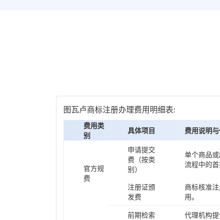
图瓦卢商标注册办理费用明细表:
费用类
具体项目
费用说明与
别
申请提交
单个商品或
费（按类
流程中的首
官方规
别）
费
注册证颁
商标核准注
发费
用。
前期检索
代理机构提