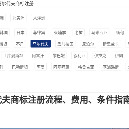
马尔代夫商标注册
洲
北美洲
大洋洲
韩国
日本
菲律宾
柬埔寨
老挝
马来西亚
缅甸
斯坦
不丹
马尔代夫
孟加拉国
尼泊尔
斯里兰卡
土库曼斯坦
阿富汗
黎巴嫩
叙利亚
伊拉克
伊朗
列
巴勒斯坦
阿曼
阿塞拜疆
格鲁吉亚
塞浦路斯
代夫商标注册流程、费用、条件指南