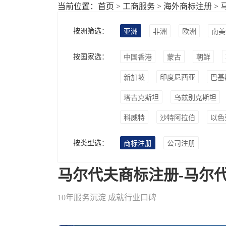
当前位置：
首页
>
工商服务
>
海外商标注册
>
按洲筛选：
亚洲
非洲
欧洲
南美
按国家选：
中国香港
蒙古
朝鲜
新加坡
印度尼西亚
巴基
塔吉克斯坦
乌兹别克斯坦
科威特
沙特阿拉伯
以色
按类型选：
商标注册
公司注册
马尔代夫商标注册-马尔
10年服务沉淀 成就行业口碑