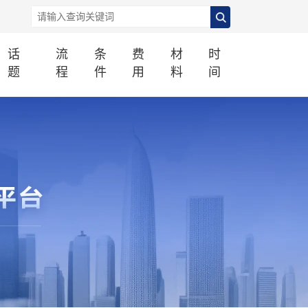
话
流
条
费
材
时
题
程
件
用
料
间