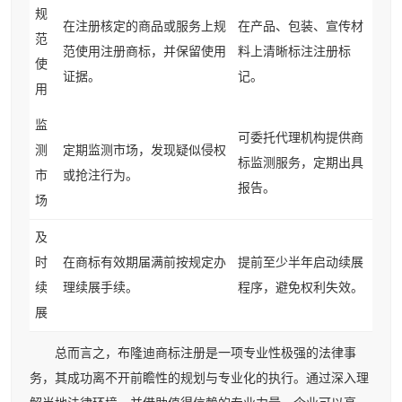
规
在注册核定的商品或服务上规
在产品、包装、宣传材
范
范使用注册商标，并保留使用
料上清晰标注注册标
使
证据。
记。
用
监
可委托代理机构提供商
测
定期监测市场，发现疑似侵权
标监测服务，定期出具
市
或抢注行为。
报告。
场
及
时
在商标有效期届满前按规定办
提前至少半年启动续展
续
理续展手续。
程序，避免权利失效。
展
总而言之，布隆迪商标注册是一项专业性极强的法律事
务，其成功离不开前瞻性的规划与专业化的执行。通过深入理