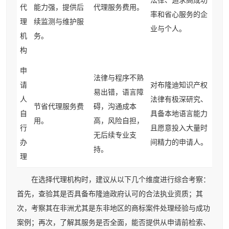
法律、追求高成功
代
能力强，提供后
代理服务费用。
率和省心服务的企
理
续监测与维护服
业与个人。
机
务。
构
申
法律与程序不熟
请
对布隆迪知识产权
易出错，语言障
人
法律有极深研究、
节省代理服务费
碍，沟通成本
自
具备本地语言能力
用。
高，风险自担，
行
且愿意投入大量时
无后续专业支
办
间精力的申请人。
持。
理
在选择代理机构时，建议从以下几个维度进行综合考察：
首先，查验其是否具备布隆迪政府认可的合法执业资质；其
次，考察其在非洲尤其是东非地区的商标案件处理经验与成功
案例；再次，了解其服务是否全面，能否提供从申请前检索、