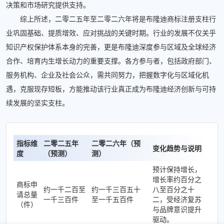
决策和市场研究提供支持。
综上所述，二零二五年至二零二六年将是布隆迪商标注册支柱行
业巩固基础、提质增效、应对挑战的关键时期。行业的发展不仅关乎
知识产权保护体系本身的完善，更是布隆迪深度参与区域及全球经济
合作、培育内生增长动力的重要支撑。各方参与者，包括政府部门、
服务机构、企业及社会公众，需共同努力，把握数字化与区域化机
遇，克服现存短板，方能推动该行业真正成为布隆迪经济创新与可持
续发展的坚实支柱。
指标维
二零二五年
二零二六年（预
变化趋势与说明
度
（预测）
测）
预计保持增长，
增长率约百分之
商标申
约一千二百至
约一千三百五十
八至百分之十
请总量
一千三百件
至一千五百件
二，受经济复苏
（件）
与品牌意识提升
驱动。