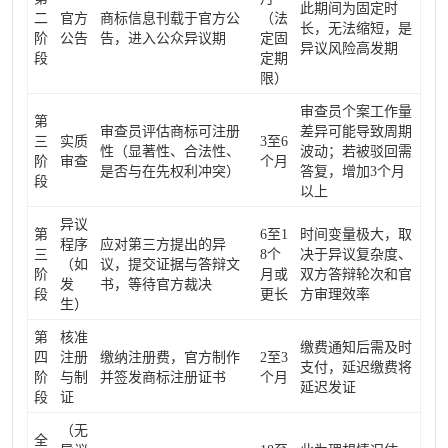
此期间为固定时
二
官方
商标信息刊载于官方公
（法
长，无法缩短，是
阶
公告
告，进入公众异议期
定固
异议风险高发期
段
定期
限）
审查员个案工作量
第
审查员评估商标可注册
差异可能导致周期
三
实质
3至6
性（显著性、合法性、
波动；若被驳回需
阶
审查
个月
是否与在先权利冲突）
答复，增加3个月
段
以上
异议
第
6至1
时间变量极大，取
程序
应对第三方提出的异
三
8个
决于异议复杂度、
（如
议，提交证据与答辩文
阶
月或
双方答辩轮次和官
发
书，等待官方裁决
段
更长
方审理效率
生）
第
核准
缴费通知后需及时
四
注册
缴纳注册费，官方制作
2至3
支付，延迟缴费将
阶
与制
并签发商标注册证书
个月
延迟发证
段
证
（无
全