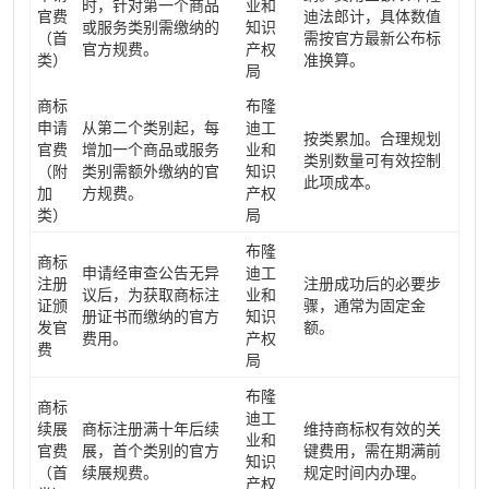
时，针对第一个商品
业和
官费
迪法郎计，具体数值
或服务类别需缴纳的
知识
（首
需按官方最新公布标
官方规费。
产权
类）
准换算。
局
商标
布隆
申请
从第二个类别起，每
迪工
按类累加。合理规划
官费
增加一个商品或服务
业和
类别数量可有效控制
（附
类别需额外缴纳的官
知识
此项成本。
加
方规费。
产权
类）
局
布隆
商标
申请经审查公告无异
迪工
注册
注册成功后的必要步
议后，为获取商标注
业和
证颁
骤，通常为固定金
册证书而缴纳的官方
知识
发官
额。
费用。
产权
费
局
布隆
商标
迪工
续展
商标注册满十年后续
维持商标权有效的关
业和
官费
展，首个类别的官方
键费用，需在期满前
知识
（首
续展规费。
规定时间内办理。
产权