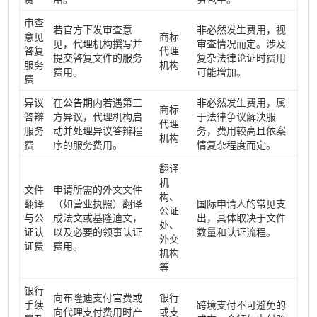
审查
若官方下发审查意
非必然发生费用，视
意见
商标
见，代理机构撰写并
审查情况而定。涉及
答复
代理
提交答复文件的服务
复杂法律论证时费用
服务
机构
费用。
可能增加。
费
异议
在公告期内若遇第三
非必然发生费用，属
商标
答辩
方异议，代理机构启
于法律争议解决服
代理
服务
动并处理异议答辩程
务，费用较高且依案
机构
费
序的服务费用。
情复杂程度而定。
翻译
机
文件
申请所需的外文文件
构、
翻译
（如营业执照）翻译
国际申请人的常见支
公证
与公
成法文或基隆迪文，
出，具体取决于文件
处、
证认
以及必要的领事认证
数量和认证流程。
外交
证费
费用。
机构
等
银行
向布隆迪支付官费或
银行
手续
跨境支付不可避免的
向代理支付费用时产
或支