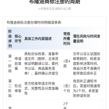
布隆迪商标注册的周期
10年服务沉淀 成就行业口碑
布隆迪商标注册办理时间明细清单表:
阶
常规
段
核心
潜在风险与时间变
具体工作内容描述
所需
序
环节
量说明
时间
列
商标近似检索、准备申
文件公证认证国际
第
申请
请文件（图样、主体资
邮寄耗时、检索深
一
1至4
前准
格证明翻译公证、委托
度影响决策时间、
阶
周
备
书公证、商品服务清
商品分类不准确可
段
单）、最终确认并提交
能导致后续补正
第
收到补正通知书
官方检查申请文件格
二
形式
1至2
后，答复时限通常
式、完整性及分类准确
阶
审查
个月
为2个月，未答复
性
段
则申请失效
2个
第
月