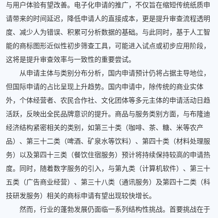
与用户体验有望改善。电子化申请的推广，不仅旨在缩短传统纸质申
请带来的时间延迟，降低申请人的直接成本，更是提升审查流程透明
度、减少人为错误、积累可分析数据的基础。与此同时，基于人工智
能的商标图形近似性初步筛查工具，可能进入试点或初步应用阶段，
这将是提升审查效率与一致性的重要尝试。
从申请主体与类别分布分析，国内申请预计仍将占据主导地位，
但国际申请的占比呈现上升趋势。国内申请中，除传统的商业实体
外，个体经营者、农民合作社、文化团体等多元主体的申请活动日趋
活跃，反映出全民品牌意识的提升。商品与服务类别方面，与布隆迪
经济结构紧密相关的类别，如第三十类（咖啡、茶、糖、米等农产
品）、第三十二类（啤酒、矿泉水等饮料）、第四十类（材料处理服
务）以及第四十三类（餐饮住宿服务）预计将持续保持较高的申请热
度。同时，随着数字服务的引入，与第九类（计算机软件）、第三十
五类（广告商业经营）、第三十八类（通讯服务）及第四十二类（科
技研发服务）相关的商标申请有望出现较快增长。
然而，行业的蓬勃发展仍面临一系列结构性挑战。首要挑战在于