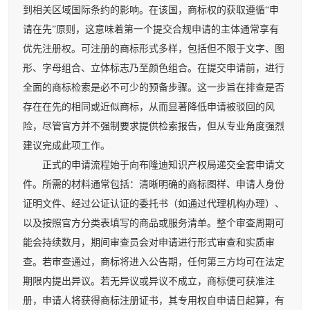
到相关区域国际条约的影响。在该国，商标权的获取遵循“申
请在先”原则，这意味着第一个提交合规申请的主体通常享有
优先注册权。可注册的商标形式多样，包括但不限于文字、图
形、字母组合、立体标志乃至颜色组合。在提交申请前，进行
全面的商标检索是必不可少的预备步骤。这一步旨在排查是否
存在在先的相同或近似商标，从而显著降低申请被驳回的风
险，尽管官方并不强制要求提供检索报告，但从专业角度强烈
建议完成此项工作。
正式的申请流程始于向布隆迪知识产权局递交全套申请文
件。所需的材料通常包括：清晰明确的商标图样、申请人身份
证明文件、经过公证认证的委托书（如通过代理机构办理）、
以及按照官方分类表填写的商品或服务清单。整个审查周期可
能会持续数月，期间审查员会对申请进行形式审查和实质审
查。若审查通过，商标将进入公告期，任何第三方均可在法定
期限内提出异议。若无异议或异议不成立，商标便可获准注
册，申请人将获得商标注册证书，其专用权自申请日起算，有