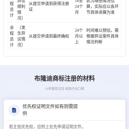
异议
18至
此为理想情况估
程
从提交申请到获得注册
顺利
24个
算，实际应以各环
总
证
情
月
节具体进展为准
计
况）
全
（发
24个
时间难以预估，需
程
生异
从提交申请到最终确权
月以
根据异议案件具体
总
议情
上
情况判断
计
况）
布隆迪商标注册的材料
10年服务沉淀 成就行业口碑
优先权证明文件如有则需提
供
若主张优先权，应附上在先申请证明文件。