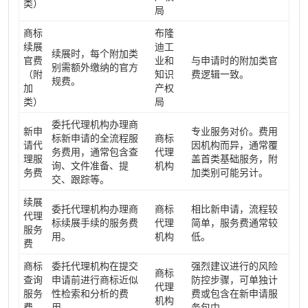
类）
局
商标
布隆
续展
迪工
续展时，每个附加类
官费
业和
与申请时的附加类官
别需额外缴纳的官方
（附
知识
费逻辑一致。
规费。
加
产权
类）
局
委托代理机构办理商
新申
专业服务对价。费用
标新申请的全流程服
商标
请代
因机构而异，通常覆
务费用，通常包含查
代理
理服
盖首类基础服务，附
询、文件准备、提
机构
务费
加类别可能另计。
交、跟踪等。
续展
委托代理机构办理商
商标
相比新申请，流程较
代理
标续展手续的服务费
代理
简单，服务费通常较
服务
用。
机构
低。
费
商标
委托代理机构在提交
强烈建议进行的风险
商标
查询
申请前进行商标近似
防控步骤，可单独计
代理
服务
性检索和分析的费
费或包含在新申请服
机构
费
用。
务包中。