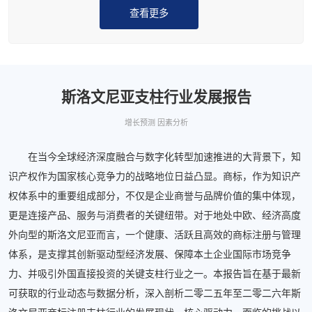
查看更多
斯洛文尼亚支柱行业发展报告
增长预测 因素分析
在当今全球经济深度融合与数字化转型加速推进的大背景下，知
识产权作为国家核心竞争力的战略地位日益凸显。商标，作为知识产
权体系中的重要组成部分，不仅是企业商誉与品牌价值的集中体现，
更是连接产品、服务与消费者的关键纽带。对于地处中欧、经济高度
外向型的斯洛文尼亚而言，一个健康、活跃且高效的商标注册与管理
体系，是支撑其创新驱动型经济发展、保障本土企业国际市场竞争
力、并吸引外国直接投资的关键支柱行业之一。本报告旨在基于最新
可获取的行业动态与数据分析，深入剖析二零二五年至二零二六年斯