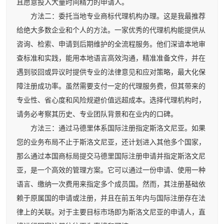
且愿意投入大量时间精力的申请人。
方法二：委托当地专业商标代理机构办理。这是我最推荐
给绝大多数企业和个人的方法。一家优秀的代理机构能提供从
咨询、检索、申请到后期维护的全流程服务。他们深谙本地审
查标准和实践，能用本地语言高效沟通，精准准备文件，并在
遇到驳回或异议时提供专业的法律意见和应对策略，最大化保
障注册成功率。虽然需要支付一定的代理服务费，但其带来的
专业性、省心度和风险规避价值远超成本。选择代理机构时，
请务必考察其历史、专业团队背景和在业内的口碑。
方法三：通过马德里体系国际注册指定斯洛文尼亚。如果
您的业务布局不止于斯洛文尼亚，还计划进入其他多个国家，
那么通过本国商标局提交马德里国际注册申请并指定斯洛文尼
亚，是一个高效的管理方案。它可以通过一份申请、使用一种
语言、缴纳一次费用来指定多个成员国。然而，其注册基础依
赖于原属国的申请或注册，并且在前五年内与国际注册存在法
律上的关联。对于主要目标市场即为斯洛文尼亚的申请人，直