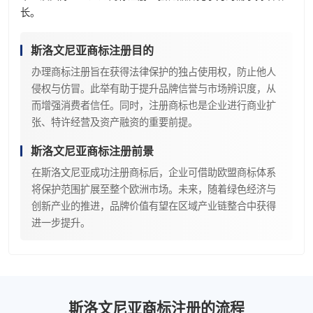
长。
斯洛文尼亚商标注册目的
办理商标注册旨在获得法律保护的独占使用权，防止他人
侵权与仿冒。此举有助于提升品牌信誉与市场辨识度，从
而增强消费者信任。同时，注册商标也是企业进行商业扩
张、特许经营及资产融资的重要前提。
斯洛文尼亚商标注册前景
在斯洛文尼亚成功注册商标后，企业可借助欧盟商标体系
将保护范围扩展至整个欧洲市场。未来，随着绿色经济与
创新产业的推进，品牌价值有望在区域产业链整合中获得
进一步提升。
斯洛文尼亚商标注册的流程