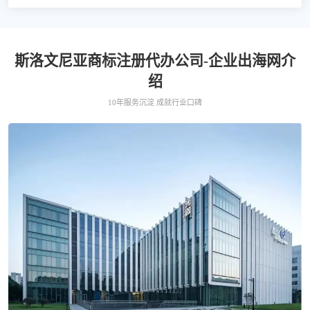
斯洛文尼亚商标注册代办公司-企业出海网介
绍
10年服务沉淀 成就行业口碑