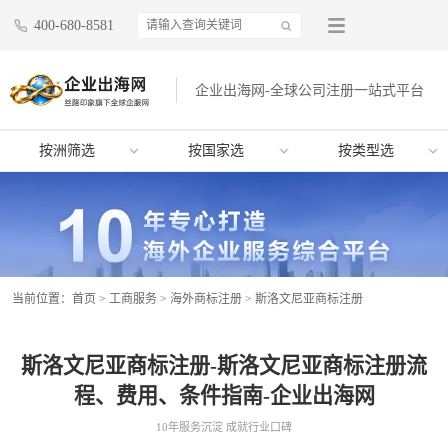
400-680-8581
企业出海网-全球公司注册一站式平台
按洲筛选
按国家选
按类型选
当前位置：
首页
>
工商服务
>
海外商标注册
>
斯洛文尼亚商标注册
斯洛文尼亚商标注册-斯洛文尼亚商标注册流
程、费用、条件指南-企业出海网
10年服务沉淀 成就行业口碑