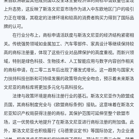
来自欧洲联盟其他成员国以及全球主要经济体的商标申请数量也呈现
上升态势，这反映了斯洛文尼亚市场作为进入中东欧地区门户的吸引
力正在增强，其稳定的法律环境和较高的消费者购买力得到了国际品
牌的认可。
在行业分布上，商标申请活跃度与斯洛文尼亚的经济结构紧密相
关。传统强势领域如金属加工、汽车零部件、家具设计等继续保持较
高的商标注册量，体现了这些行业对品牌保护的高度重视。而新兴领
域，特别是绿色科技、生物技术、人工智能应用与数字内容创作相关
的商标申请，在二零二五年后出现了爆发式增长。这一趋势与国家大
力扶持科技创新和可持续发展的政策导向完全吻合，预示着未来斯洛
文尼亚的商标库将更加多元化与高科技化。
法律与政策环境是商标注册行业的基石。斯洛文尼亚作为欧盟成
员国，其商标制度完全与《欧盟商标条例》接轨。这意味着在斯洛文
尼亚知识产权局获得注册的商标，其保护范围可延伸至整个欧盟市
场，这一优势极大地提升了在斯洛文尼亚进行商标注册的附加值。此
外，斯洛文尼亚也积极履行《马德里议定书》等国际协定，为企业通