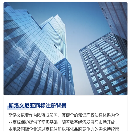
斯洛文尼亚商标注册背景
斯洛文尼亚作为欧盟成员国，其健全的知识产权法律体系为企
业商标保护提供了坚实基础。随着数字经济发展与市场开放，
本地及国际企业通过商标注册以强化品牌竞争力的需求持续增