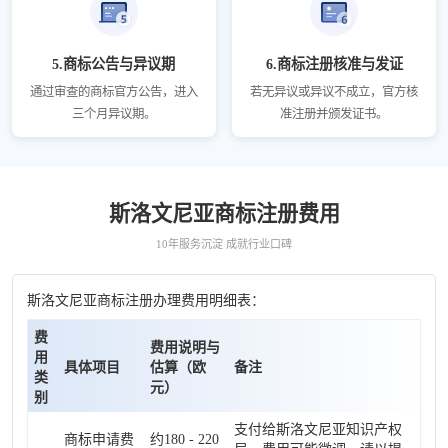
5.商标公告与异议期
6.商标注册核准与发证
通过审查的商标官方公告，进入
若无异议或异议不成立，官方核
三个月异议期。
准注册并颁发证书。
斯洛文尼亚商标注册费用
10年服务沉淀 成就行业口碑
斯洛文尼亚商标注册办理费用明细表：
费
费用说明与
用
具体项目
估算（欧
备注
类
元）
别
支付给斯洛文尼亚知识产权
商标申请费
约180 - 220