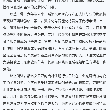
标知识普及与资金补助计划，也得到了政府与行业组织的更多关注，
旨在降低创新主体的品牌保护门槛。
展望二零二六年及未来，斯洛文尼亚商标注册支柱行业的发展将
呈现以下清晰脉络：第一，数字化与智能化将贯穿于商标申请、审
查、管理和维权的全链条，无纸化与实时化成为常态。第二，行业服
务边界将不断拓展，与版权、专利、设计等知识产权其他领域的交叉
融合服务将成为竞争焦点。第三，对绿色商标与可持续发展相关品牌
的注册与保护将形成明确政策激励，呼应全球环保潮流。第四，随着
区域全面经济伙伴关系等新型贸易协定的影响力扩大，斯洛文尼亚作
为连接欧盟与东南欧的节点，其商标体系的区域枢纽地位有望进一步
强化。
综上所述，斯洛文尼亚的商标注册行业正处在一个充满活力与变
革的关键时期。它不仅是反映国家经济创新活力的晴雨表，更是赋能
企业走向全球市场的助推器。通过持续优化法律环境、拥抱技术变
革、并精准服务各类市场主体的需求，斯洛文尼亚有望将其商标注册
体系建设成为中东欧地区的卓越典范，为国家经济的高质量与可持续