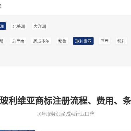
册
洲
北美洲
大洋洲
那
苏里南
厄瓜多尔
秘鲁
玻利维亚
巴西
智利
-玻利维亚商标注册流程、费用、条
10年服务沉淀 成就行业口碑