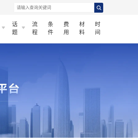
话
流
条
费
材
时
题
程
件
用
料
间