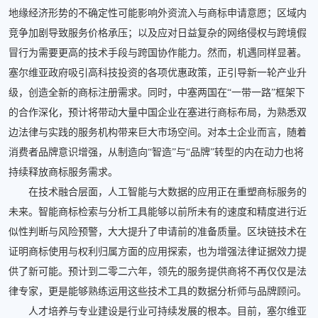
地缘经济形势的不确定性可能影响外资流入与商标申请意愿；区域内
竞争加剧导致服务价格承压；以及应对日益复杂的网络侵权与跨境假
冒行为需要更高的技术手段与跨国协作能力。然而，机遇同样显著。
塞尔维亚政府吸引高科技投资的各项优惠政策，正引导新一轮产业升
级，创造全新的商标注册需求。同时，中塞两国在“一带一路”框架下
的合作深化，预计将带动大量中国企业在塞进行商标布局，为熟悉双
边法律与实践的服务机构带来巨大市场空间。对本土企业而言，随着
消费者品牌意识增强，从制造向“智造”与“品牌”转型的内在动力也将
持续释放商标服务需求。
在技术融合层面，人工智能与大数据的应用正在重塑商标服务的
未来。智能商标检索与分析工具能够以前所未有的速度和精度进行近
似性判断与风险预警，大大提升了申请前的准备质量。区块链技术在
证明商标使用与权利归属方面的应用探索，也为增强法律证据效力提
供了新可能。预计到二零二六年，领先的服务提供商将不再仅仅是法
律专家，更是能够熟练运用这些技术工具的数据分析师与品牌顾问。
人才培养与专业建设是行业可持续发展的根本。目前，塞尔维亚