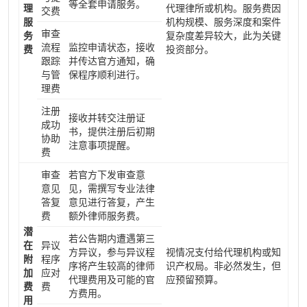
等全套申请服务。
理
代理律所或机构。服务费因
交费
服
机构规模、服务深度和案件
审查
务
复杂度差异较大，此为关键
流程
监控申请状态，接收
费
投资部分。
跟踪
并传达官方通知，确
与管
保程序顺利进行。
理费
注册
接收并转交注册证
成功
书，提供注册后初期
协助
注意事项提醒。
费
审查
若官方下发审查意
意见
见，需撰写专业法律
答复
意见进行答复，产生
费
额外律师服务费。
潜
若公告期内遭遇第三
在
异议
方异议，参与异议程
视情况支付给代理机构或知
附
程序
序将产生较高的律师
识产权局。非必然发生，但
加
应对
代理费用及可能的官
应预留预算。
费
费
方费用。
用