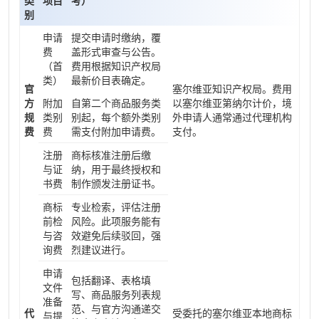
类
项目
考）
别
申请
提交申请时缴纳，覆
费
盖形式审查与公告。
（首
费用根据知识产权局
类）
最新价目表确定。
官
塞尔维亚知识产权局。费用
方
附加
自第二个商品服务类
以塞尔维亚第纳尔计价，境
规
类别
别起，每个额外类别
外申请人通常通过代理机构
费
费
需支付附加申请费。
支付。
注册
商标核准注册后缴
与证
纳，用于最终授权和
书费
制作颁发注册证书。
商标
专业检索，评估注册
前检
风险。此项服务能有
与咨
效避免后续驳回，强
询费
烈建议进行。
申请
包括翻译、表格填
文件
写、商品服务列表规
准备
范、与官方沟通递交
代
受委托的塞尔维亚本地商标
与提