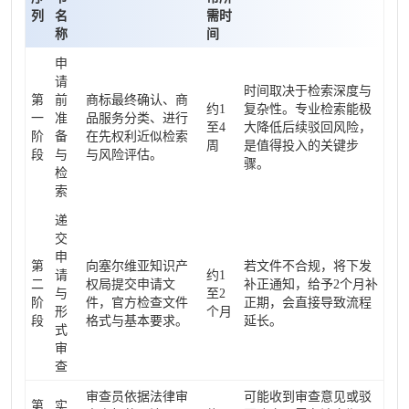
列
名
需时
称
间
申
请
时间取决于检索深度与
第
前
商标最终确认、商
约1
复杂性。专业检索能极
一
准
品服务分类、进行
至4
大降低后续驳回风险，
阶
备
在先权利近似检索
周
是值得投入的关键步
段
与
与风险评估。
骤。
检
索
递
交
申
第
向塞尔维亚知识产
若文件不合规，将下发
请
约1
二
权局提交申请文
补正通知，给予2个月补
与
至2
阶
件，官方检查文件
正期，会直接导致流程
形
个月
段
格式与基本要求。
延长。
式
审
查
审查员依据法律审
可能收到审查意见或驳
第
实