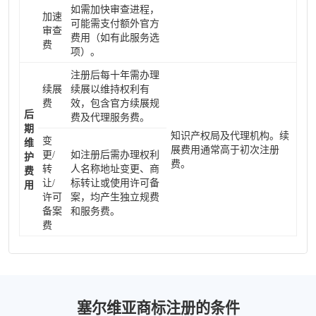
如需加快审查进程，
加速
可能需支付额外官方
审查
费用（如有此服务选
费
项）。
注册后每十年需办理
续展
续展以维持权利有
费
效，包含官方续展规
后
费及代理服务费。
期
知识产权局及代理机构。续
变
维
展费用通常高于初次注册
更/
如注册后需办理权利
护
费。
转
人名称地址变更、商
费
让/
标转让或使用许可备
用
许可
案，均产生独立规费
备案
和服务费。
费
塞尔维亚商标注册的条件