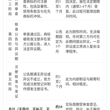
查商标的可注册
约3
回决定。需在法定期限
三
质
性，包括显著性、
至5
内（通常2-4个月）答
阶
审
禁用条款及与在先
个月
复，此过程可能增加数
段
查
商标的冲突。
月时间。
核
准
公告
此为刚性时间，无法缩
第
公
审查通过后，商标
期固
短。任何第三方均可在
四
告
被核准注册并在官
定为
此期间提出异议，一旦
阶
与
方公报公告，进入
3个
异议成立将进入复杂法
段
异
法定异议期。
月
律程序。
议
期
注
册
第
公告期满无异议或
核
约1
五
异议不成立，官方
此为内部制证与邮寄时
准
至2
阶
完成注册登记并制
间，相对稳定。
与
个月
段
作颁发注册证书。
发
证
实际周期受审查意见、
约10
总计（无异议、无补正、无
驳回、异议、补正等因