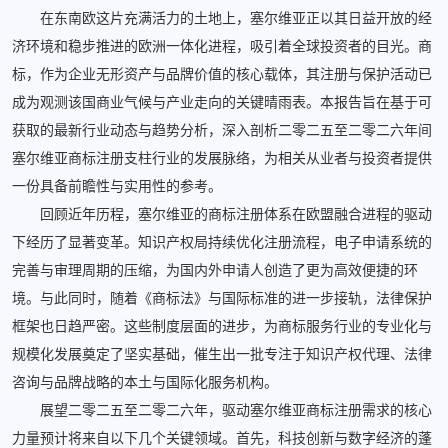
在东南欧这片充满活力的土地上，塞尔维亚正以其日益开放的经
济环境和稳步推进的欧洲一体化进程，吸引着全球投资者的目光。商
标，作为企业无形资产与品牌价值的核心载体，其注册与保护活动已
成为观测该国商业气候与产业走向的关键晴雨表。本报告旨在基于可
获取的最新行业动态与趋势分析，深入剖析二零二五至二零二六年间
塞尔维亚商标注册支柱行业的发展脉络，为相关从业者与投资者提供
一份具备前瞻性与实用性的参考。
回顾近年历程，塞尔维亚的商标注册体系在欧盟融合进程的驱动
下经历了显著变革。知识产权局持续优化注册流程，电子申请系统的
完善与审理周期的压缩，为国内外申请人创造了更为高效便捷的环
境。与此同时，随着《商标法》与国际标准的进一步接轨，法律保护
框架也日趋严密。这些制度层面的进步，为商标服务行业的专业化与
规模化发展奠定了坚实基础，催生出一批专注于知识产权代理、法律
咨询与品牌战略的本土与国际化服务机构。
展望二零二五至二零二六年，驱动塞尔维亚商标注册需求的核心
力量预计将来自以下几个关键领域。首先，科技创新与数字经济的蓬