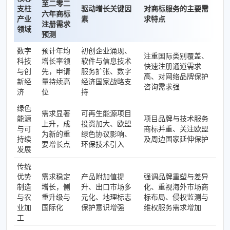
至二零二
支柱
驱动增长关键因
对商标服务的主要需
六年商标
产业
素
求特点
注册需求
领域
预测
数字
预计年均
初创企业涌现、
注重国际类别覆盖、
科技
增长率领
软件与信息技术
快速注册通道需求
与创
先，申请
服务扩张、数字
高、对网络品牌保护
新经
量持续高
经济国家战略支
咨询需求强
济
位
持
绿色
需求显著
可再生能源项目
能源
项目品牌与技术服务
上升，成
投资加大、欧盟
与可
商标并重、关注欧盟
为新的重
绿色协议影响、
持续
及周边国家延伸保护
要增长点
环保技术引入
发展
传统
优势
需求稳定
产品附加值提
强调品牌重塑与差异
制造
增长，侧
升、出口市场多
化、重视海外市场商
与农
重升级与
元化、地理标志
标布局、侵权监测与
业加
国际化
保护意识增强
维权服务需求增加
工