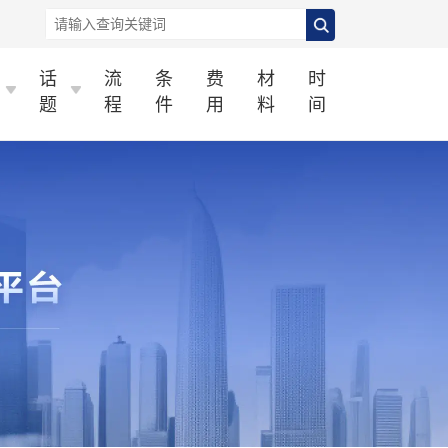
话
流
条
费
材
时
题
程
件
用
料
间