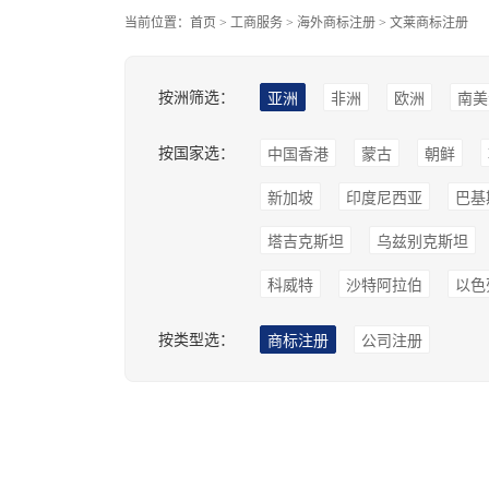
当前位置：
首页
>
工商服务
>
海外商标注册
>
文莱商标注册
按洲筛选：
亚洲
非洲
欧洲
南美
按国家选：
中国香港
蒙古
朝鲜
新加坡
印度尼西亚
巴基
塔吉克斯坦
乌兹别克斯坦
科威特
沙特阿拉伯
以色
按类型选：
商标注册
公司注册