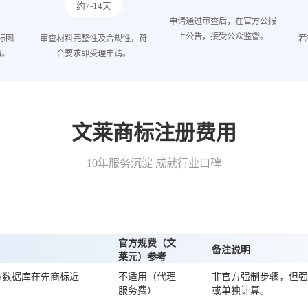
约7-14天
申请通过审查后，在官方公报
上公告，接受公众监督。
标图
审查材料完整性及合规性，符
若
局。
合要求即受理申请。
文莱商标注册费用
10年服务沉淀 成就行业口碑
官方规费（文
备注说明
莱元）参考
方数据库在先商标近
不适用（代理
非官方强制步骤，但强
服务费）
或单独计算。