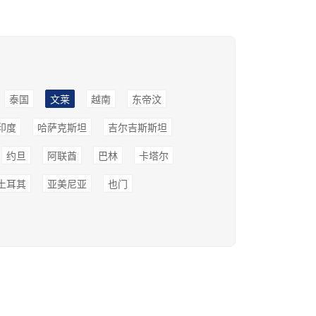
泰国
文莱
越南
东帝汶
印度
哈萨克斯坦
吉尔吉斯斯坦
约旦
阿联酋
巴林
卡塔尔
土耳其
亚美尼亚
也门