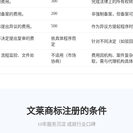
300
的费用。
完成法律上的所有权转
200
同备案的费用。
非强制备案，但备案可
500
标提出异议的费用。
作为异议方提起程序时
等决定提出复审的费
依具体程序而
针对不同决定（如驳回
定
、流程监控、文件处
不适用（市场
费用因机构、案件复杂
。
协商）
取，需与代理机构具体
文莱商标注册的条件
10年服务沉淀 成就行业口碑