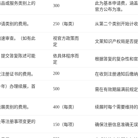
商品或服务类别上的
此为基本申请费，涵盖
300
官方公布为准。
申请类别的费用。
250（每类）
从第二个类别开始计收
加速审查。（如有此
视官方政策而
文莱知识产权局是否提
定
，提交答复陈述可能
依具体程序而
根据答复的复杂性和官
定
200
发注册证书的费用。
在收到注册通知后缴纳
十年）办理续展，首
500
需在有效期届满前规定
续展类别的费用。
400（每类）
续展时每个需要维持的
址等注册事项变更的
150（每项）
确保注册信息准确无误