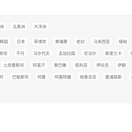
洲
北美洲
大洋洲
韩国
日本
菲律宾
柬埔寨
老挝
马来西亚
缅甸
斯坦
不丹
马尔代夫
孟加拉国
尼泊尔
斯里兰卡
土库曼斯坦
阿富汗
黎巴嫩
叙利亚
伊拉克
伊朗
列
巴勒斯坦
阿曼
阿塞拜疆
格鲁吉亚
塞浦路斯