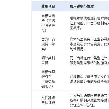
费用项目
费用说明与性质
商标查询
委托本地代理进行官方数
费（可选
注册风险。非官方强制费
但强烈推
回概率。
荐）
官方申请
向索马里商务与工业部缴
规费（单
审查及初步公告费用。此
类）
制性费用。
额外类别
同一商标在首个类别之外
官费
服务类别需缴纳的附加官
商标代理
服务费
代理机构提供从申请文件
（单类基
踪到领取证书的基础全程
础服务）
非索马里语或阿拉伯语文
文件翻译
权书）需翻译成官方接受
与认证费
公证或领事认证。