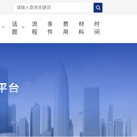
话
流
条
费
材
时
题
程
件
用
料
间