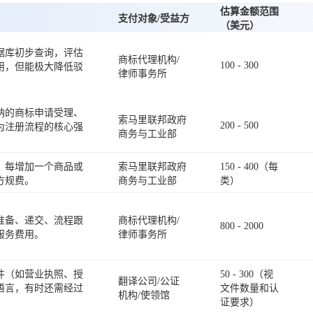
估算金额范围
支付对象/受益方
（美元）
据库初步查询，评估
商标代理机构/
100 - 300
用，但能极大降低驳
律师事务所
纳的商标申请受理、
索马里联邦政府
200 - 500
为注册流程的核心强
商务与工业部
，每增加一个商品或
索马里联邦政府
150 - 400（每
方规费。
商务与工业部
类）
准备、递交、流程跟
商标代理机构/
800 - 2000
服务费用。
律师事务所
件（如营业执照、授
50 - 300（视
翻译公司/公证
语言，有时还需经过
文件数量和认
机构/使领馆
证要求）