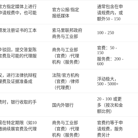
官方指定媒体上进行
通常包含在申
官方公报/指定
申请规费中，也可能
请规费内，或
报纸媒体
额外50 - 150
颁发注册证书的工本
索马里联邦政府
100 - 250
商务与工业部
官费：50 -
步驳回，提交答复陈
商务与工业部
150
官费及可能的代理服
（官费）/代理
服务费：200 -
机构（服务费）
600
议，进行法律抗辩程
法院/官方机构
浮动极大，
理费及证据准备成
（官费）/律师
500 - 5000+
（代理费）
20 - 100 或更
费时，银行收取的手
国内外银行
多（按次和金
额比例）
在特定期限（如10
商务与工业部
官费约等于申
缴纳续展官费及代理
（官费）/代理
请规费，服务
机构（服务费）
费另计