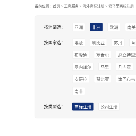
当前位置：
首页
>
工商服务
>
海外商标注册
>
索马里商标注册
按洲筛选：
亚洲
非洲
欧洲
南美
按国家选：
埃及
利比亚
苏丹
阿
布隆迪
塞舌尔
厄立特里
塞内加尔
马里
几内亚
安哥拉
赞比亚
津巴布韦
南非
按类型选：
商标注册
公司注册