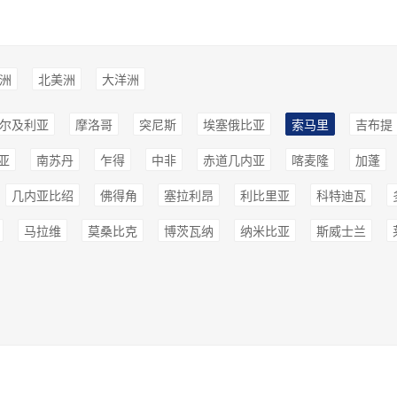
洲
北美洲
大洋洲
尔及利亚
摩洛哥
突尼斯
埃塞俄比亚
索马里
吉布提
亚
南苏丹
乍得
中非
赤道几内亚
喀麦隆
加蓬
几内亚比绍
佛得角
塞拉利昂
利比里亚
科特迪瓦
马拉维
莫桑比克
博茨瓦纳
纳米比亚
斯威士兰