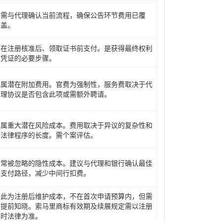
需与代理确认当前流程，确保公告环节费用已覆
盖。
在注册核准后、领取证书前支付。是获得最终权利
凭证的必要步骤。
属潜在附加费用。官费为强制性，服务费取决于代
理协议是否包含此项或需额外聘请。
属重大潜在风险成本。费用取决于异议的复杂性和
法律程序的长度。需个案评估。
常被忽略的隐性成本。建议与代理和银行确认最佳
支付路径，减少中间行扣费。
此为注册后维护成本，不在首次申请预算内，但需
提前知晓。索马里商标有效期及续展规定需以注册
时法律为准。