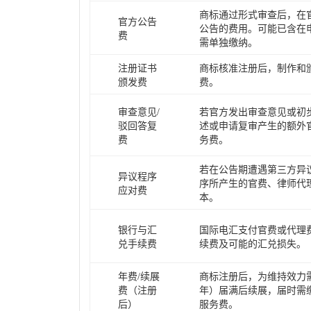
商标通过形式审查后，在
官方公告
公告的费用。可能已含在
费
需单独缴纳。
注册证书
商标核准注册后，制作和
颁发费
费。
审查意见/
若官方发出审查意见或初
驳回答复
述或申请复审产生的额外
费
务费。
若在公告期遭遇第三方异
异议程序
序所产生的官费、律师代
应对费
本。
银行与汇
国际电汇支付官费或代理
兑手续费
续费及可能的汇兑损失。
年费/续展
商标注册后，为维持效力需
费（注册
年）届满后续展，届时需
后）
服务费。