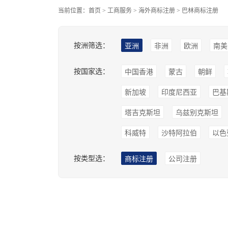
当前位置：
首页
>
工商服务
>
海外商标注册
>
巴林商标注册
按洲筛选：
亚洲
非洲
欧洲
南美
按国家选：
中国香港
蒙古
朝鲜
新加坡
印度尼西亚
巴基
塔吉克斯坦
乌兹别克斯坦
科威特
沙特阿拉伯
以色
按类型选：
商标注册
公司注册