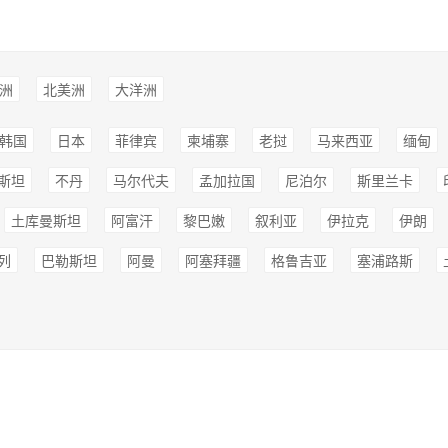
洲
北美洲
大洋洲
韩国
日本
菲律宾
柬埔寨
老挝
马来西亚
缅甸
斯坦
不丹
马尔代夫
孟加拉国
尼泊尔
斯里兰卡
土库曼斯坦
阿富汗
黎巴嫩
叙利亚
伊拉克
伊朗
列
巴勒斯坦
阿曼
阿塞拜疆
格鲁吉亚
塞浦路斯