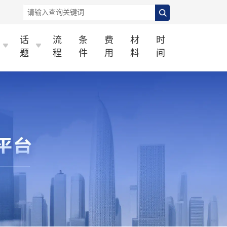
话
流
条
费
材
时
题
程
件
用
料
间