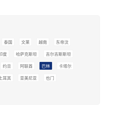
泰国
文莱
越南
东帝汶
印度
哈萨克斯坦
吉尔吉斯斯坦
约旦
阿联酋
巴林
卡塔尔
土耳其
亚美尼亚
也门