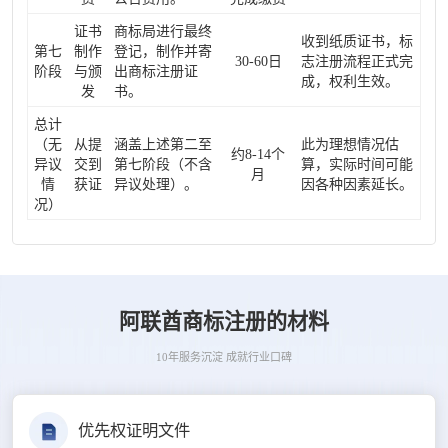
证书
商标局进行最终
收到纸质证书，标
第七
制作
登记，制作并寄
30-60日
志注册流程正式完
阶段
与颁
出商标注册证
成，权利生效。
发
书。
总计
（无
从提
涵盖上述第二至
此为理想情况估
约8-14个
异议
交到
第七阶段（不含
算，实际时间可能
月
情
获证
异议处理）。
因各种因素延长。
况）
阿联酋商标注册的材料
10年服务沉淀 成就行业口碑
优先权证明文件