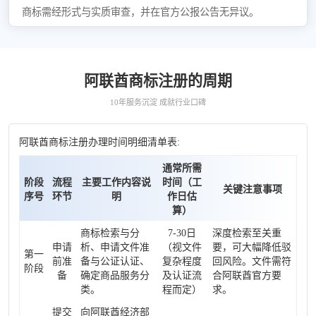
商标需经形式与实质审查，并在官方公报公告无异议。
阿联酋商标注册的周期
10年服务沉淀 成就行业口碑
阿联酋商标注册办理时间明细清单表:
通常所需
阶段
流程
主要工作内容说
时间（工
关键注意事项
序号
环节
明
作日估
算）
商标检索与分
7-30日
深度检索至关重
申请
析、申请文件准
（视文件
要，可大幅降低驳
第一
前准
备与公证认证、
复杂程度
回风险。文件需符
阶段
备
确定商品服务分
及认证流
合阿联酋官方要
类。
程而定）
求。
提交
向阿联酋经济部