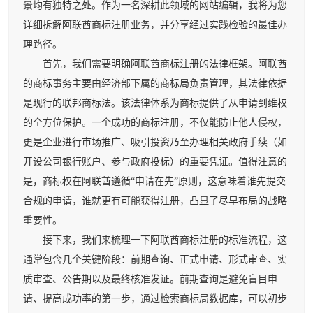
景均有独特之处。作为一名深耕此领域的网站编辑，我将为您
详细拆解阿联酋商标注册业务，并分享经过实践检验的最佳办
理路径。
首先，我们需要明确阿联酋商标注册的法律框架。阿联酋
的商标事务主要由经济部下属的商标局负责管理，其法律依据
是现行的联邦商标法。该法律体系为商标提供了从申请到维权
的全方位保护。一个成功的商标注册，不仅能防止他人侵权，
更是企业进行市场推广、吸引投资乃至办理相关政府手续（如
开设公司银行账户、参与政府投标）的重要凭证。值得注意的
是，商标权在阿联酋遵循“申请在先”原则，这意味着谁先提交
合规的申请，谁就更有可能获得注册，凸显了尽早布局的战略
重要性。
接下来，我们来梳理一下阿联酋商标注册的标准流程，这
通常包含几个关键阶段：前期查询、正式申请、形式审查、实
质审查、公告期以及最终核准发证。前期查询是避免盲目申
请、提高成功率的第一步，通过检索商标局数据库，可以初步