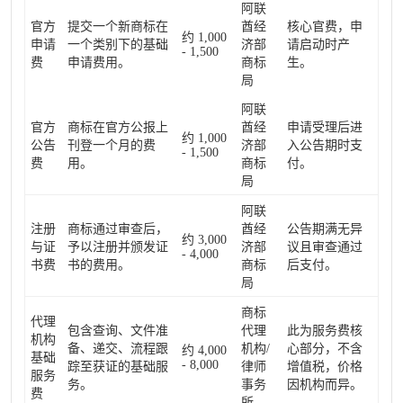
阿联
官方
提交一个新商标在
酋经
核心官费，申
约 1,000
申请
一个类别下的基础
济部
请启动时产
- 1,500
费
申请费用。
商标
生。
局
阿联
官方
商标在官方公报上
酋经
申请受理后进
约 1,000
公告
刊登一个月的费
济部
入公告期时支
- 1,500
费
用。
商标
付。
局
阿联
注册
商标通过审查后，
酋经
公告期满无异
约 3,000
与证
予以注册并颁发证
济部
议且审查通过
- 4,000
书费
书的费用。
商标
后支付。
局
商标
代理
包含查询、文件准
代理
此为服务费核
机构
备、递交、流程跟
机构/
心部分，不含
约 4,000
基础
- 8,000
踪至获证的基础服
律师
增值税，价格
服务
务。
事务
因机构而异。
费
所