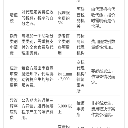
阿联
由代理机构代
对代理服务费征收
代理服
增值
酋税
收代缴，报价
的税费，税率为百
务费的
税
务机
时需明确是否
5%
分之五。
关
含税。
额外
每增加一个尼斯分
参考首
商标
类别
类类别，需重复支
个类别
局及
费用随类别数
申请
付的全套官费及代
各项费
代理
量线性增加。
费
理服务费。
用
机构
商标
应对
若官方发出审查意
代理
非必然发生，
审查
见通知书，代理协
机构/
约 1,000
依审查情况而
- 3,000
意见
助答复产生的额外
律师
定。
费用
服务费。
事务
所
异议
公告期内若遇第三
律师
非必然发生，
程序
方异议，进行抗辩
5,000 以
事务
费用取决于案
应对
程序产生的法律费
上
所
件复杂程度。
费
用。
官费约