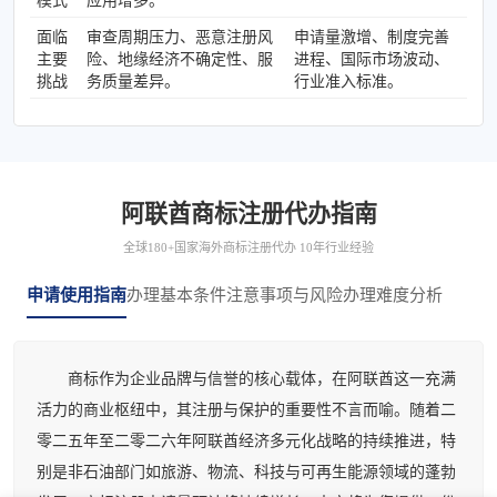
模式
应用增多。
面临
审查周期压力、恶意注册风
申请量激增、制度完善
主要
险、地缘经济不确定性、服
进程、国际市场波动、
挑战
务质量差异。
行业准入标准。
阿联酋商标注册代办指南
全球180+国家海外商标注册代办 10年行业经验
申请使用指南
办理基本条件
注意事项与风险
办理难度分析
商标作为企业品牌与信誉的核心载体，在阿联酋这一充满
活力的商业枢纽中，其注册与保护的重要性不言而喻。随着二
零二五年至二零二六年阿联酋经济多元化战略的持续推进，特
别是非石油部门如旅游、物流、科技与可再生能源领域的蓬勃