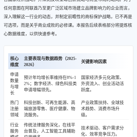
任何意图在阿联酋乃至更广泛区域市场建立品牌影响力的企业而言，
深入理解这一行业的动态，并制定前瞻性的商标保护战略，已不再是
可选项，而是关乎商业成败的必修课。本报告后续表格部分将提炼核
心数据维度，以供快速参考。
核心
主要表现与数据趋势（2025-
关键影响因素
维度
2026）
申请
预计年均增长率维持在8%-1
国家经济多元化政策、
数量
2%；数字经济、绿色科技类
外资流入、创业活动活
与增
申请增幅领先。
跃度。
长
热门
科技创新、可再生能源、高
产业政策扶持、全球技
注册
端旅游零售、医疗健康、物
术趋势、消费市场升
领域
流服务。
级。
行业
传统法律服务深化，在线平
技术驱动、客户需求分
服务
台普及，人工智能工具辅助
化、效率竞争压力。