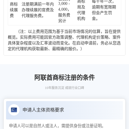
商标
每十年一次，
3,000 -
商标
注册期满前一年内
局及
逾期有宽限期
4,000，
续展
办理续展的官费及
代理
但会产生罚
服务费
费
代理服务费。
机构
金。
另计
（注：以上费用范围为基于当前市场情况的估算，旨在提供
概览。实际费用可能因官方政策调整、代理机构定价策略、案件
具体复杂程度以及汇率波动而变化。在启动申请前，务必从您选
定的代理机构获取最新、最精确的报价。）
阿联酋商标注册的条件
10年服务沉淀 成就行业口碑
申请人主体资格要求
申请人可以是自然人或法人，需提供身份或注册证明。