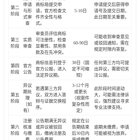
申请
商标局提交申
申请提交后获得申
第二
与形
请，官方检查文
5-10日
请号及提交日期，
阶段
式审
件齐全性与格
此日期至关重要。
查
式。
审查员评估商标
可能收到审查意见
第三
实质
可注册性，检查
60-90日
或驳回通知，需在
阶段
审查
显著性、禁用条
规定时限内答复。
款及在先冲突。
商标信息刊登于
30日（固
任何第三方均可提
第四
官方
官方公报，进入
定不可缩
出异议，需密切关
阶段
公告
法定异议期。
短）
注公报。
异议
3-12个月
若遇第三方异
此阶段时间波动
期处
或更长
第五
议，双方进入答
大，可能需法律诉
理
（视案件
阶段
辩与证据交换程
讼，强烈建议寻求
（如
复杂性而
序。
专业法律支持。
有）
定）
注册
公告期满无异议
规定在公
第六
核准
或异议被驳回
告期结束
逾期未缴费，申请
阶段
与缴
后，缴纳注册及
后30日内
可能被视为放弃。
费
公告费用。
完成缴费