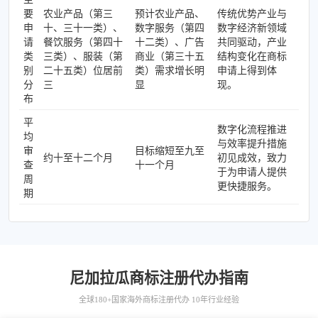
要
农业产品（第三
预计农业产品、
传统优势产业与
申
十、三十一类）、
数字服务（第四
数字经济新领域
请
餐饮服务（第四十
十二类）、广告
共同驱动，产业
类
三类）、服装（第
商业（第三十五
结构变化在商标
别
二十五类）位居前
类）需求增长明
申请上得到体
分
三
显
现。
布
平
数字化流程推进
均
与效率提升措施
审
目标缩短至九至
约十至十二个月
初见成效，致力
查
十一个月
于为申请人提供
周
更快捷服务。
期
尼加拉瓜商标注册代办指南
全球180+国家海外商标注册代办 10年行业经验