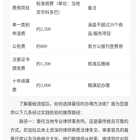
标准规费（单位：当地
费用项目
备注
货币科多巴）
单一类别
涵盖不超过20个商
约2,500
申请费
品/服务项目
公告费
约800
官方公报刊登费用
注册证书
约1,200
核准后缴纳
颁发费
十年续展
约3,000
期满前办理
费
了解基础流程后，如何选择最佳的办理方法呢？我为您提
供以下几条经过实践检验的推荐路径：
路径一：委托当地专业律师事务所。这是最传统且可靠的
方式。尼加拉瓜本土资深的律师熟悉法律条文、审查官员的裁
量尺度以及当地商业文化。他们能提供从检索、申请到应对异