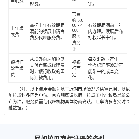
声明费
规费。
销。
官费
约 3,0
商标十年有效期届
00 - 4,
有效期届满前一年
十年续
000
满前的续展申请官
内办理。续展后商
展费
服务
费及代理服务费。
标权延长十年。
费另
计
从境外向尼加拉瓜
每次汇款时产生。
银行汇
视银
支付官费或代理费
需考虑汇率波动可
款手续
行而
时，银行收取的国
能带来的成本变
费
定
际汇款费用。
化。
（注：以上费用金额为基于近期市场情况的估算范围，以尼
加拉瓜科多巴为单位。官方规费请以尼加拉瓜工业产权局最新公
布为准，服务费需与代理机构具体协商确认。汇率请参考实时金
融数据。）
尼加拉瓜商标注册的条件