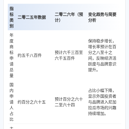
指
标
二零二六年（预
变化趋势与简要
二零二五年数据
类
计）
分析
别
年
度
保持稳步增长，
商
增长率预计在百
标
预计六千三百至
分之八至十之
约五千八百件
申
六千五百件
间，反映经济活
请
跃度与品牌意识
总
提升。
量
国
内
占比小幅下降，
申
显示外国投资者
预计百分之六十
请
约百分之六十五
与品牌进入尼加
二至六十四
人
拉瓜市场的兴趣
占
持续增加。
比
主