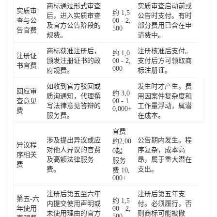
商标通过形式审查
实质审查启动前或
实质审
约 1,5
后，进入实质审查
公告时支付。有时
查与公
00 - 2,
及官方公告阶段的
部分费用已含在申
500
告官费
规费。
请费中。
商标获准注册后，
注册核准后支付。
约 1,0
注册证
颁发注册证书的政
00 - 2,
支付后方可领取商
书官费
000
府规费。
标注册证。
如收到官方驳回或
发生时才产生。费
回应审
约 3,0
质询通知，代理撰
用因案件复杂度和
查意见
00 - 1
写法律意见答辩的
工作量浮动，属潜
0,000+
费
服务费。
在成本。
官费
涉及提出异议或应
公告期内发生。程
约2,00
异议程
对他人异议的官费
序复杂，成本高
0起
序相关
及高额法律服务
昂，属于重大潜在
服务
费
费。
支出。
费 10,
000+
注册后第五至六年
注册后第五年支
第五-六
约 1,5
内提交使用声明或
付。必须履行，否
年使用
00 - 2,
未使用理由的官方
则商标可能被撤
500