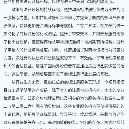
在尼加拉瓜进行商标布局，以作为进入中美洲市场的战略支点。
政策与法律环境的持续优化，是推动商标注册行业成为支柱的另
一股核心力量。尼加拉瓜政府近年来修订并完善了国内的知识产权法
律体系，使其更加符合国际标准与惯例。二零二五年，相关部门进一
步简化了商标注册的行政流程，提升了审查效率，并将部分服务向数
字化平台迁移。这使得商标从申请到核准的平均周期有所缩短，提升
了申请人的体验与满意度。同时，政府加强了对商标侵权行为的查处
力度，通过行政执法与司法途径双管齐下，有效维护了市场秩序和权
利人的合法权益，增强了国内外投资者在尼加拉瓜进行品牌运营的信
心。这些举措，从制度层面夯实了商标注册行业发展的基础。
从行业生态来看，尼加拉瓜的商标注册服务已形成一个初具规模
且分工逐渐明晰的产业链。除了官方的注册审查机构外，本土的专业
律师事务所、知识产权代理公司以及相关的咨询服务机构数量在二零
二五至二零二六年间有明显增加。这些专业服务机构不仅提供基础的
申请代理，更拓展了商标监测、异议答辩、续展管理、品牌价值评估
以及跨境保护等多元化、高附加值的服务。它们的存在，极大地降低