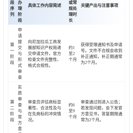
段
办
或常
具体工作内容简述
关键产出与注意事项
序
理
规处
列
阶
理时
段
长
申
请
提
向尼加拉瓜工商发
第
获得受理通知书及申请
交
展部知识产权局递
约1
一
号。文件不合规会收到
与
交申请文件，官方
至2
阶
补正通知，补正期通常
形
检查文件完整性、
个月
段
为2个月。
式
格式合规性。
审
查
实
质
审
第
审查员评估商标显
审查通过则进入公告；
查
约6
二
著性、合法性及与
若发现问题，会下发官
与
至9
阶
在先商标的冲突情
方意见书，答复期限通
官
个月
段
况。
常为2个月。
方
意