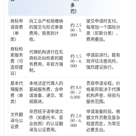
多
巴）
商标申
向工业产权局缴纳
提交申请时支付。
约 2,5
请官费
的提交与形式审查
每增加一个国际分
00 - 3,
（单
费用，按类别计
类（尼斯分类），
000
类）
收。
费用叠加。
商标检
代理机构进行在先
索服务
申请前进行。能有
约 1,5
商标近似检索的服
费（可
00 - 4,
效评估注册风险，
务费用，非官方强
000
选但建
强烈建议执行。
制。
议）
基本代
本地法定代理人的
贯穿申请全程。价
约 8,0
理服务
基础服务费，含申
格差异取决于代理
00 - 2
费（单
请准备、递交、常
机构声誉、经验与
0,000
类）
规跟进。
服务范围。
非西班牙语申请文
申请准备阶段。根
文件翻
约 2,0
件（如委托书、营
据文件页数及复杂
译与公
00 - 6,
业执照）的认证翻
程度而定，为常见
000
证费
译及公证费用。
必要支出。