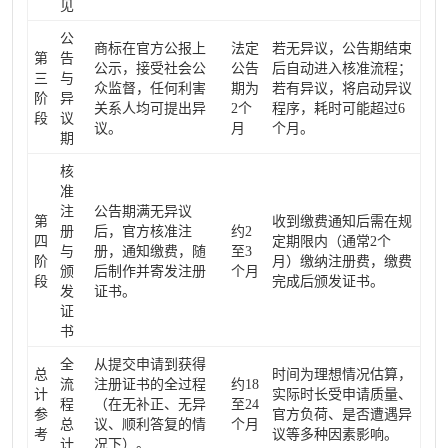
见
公
商标在官方公报上
法定
若无异议，公告期结束
第
告
公示，接受社会公
公告
后自动进入核准流程；
三
与
众监督，任何利害
期为
若有异议，将启动异议
阶
异
关系人均可提出异
2个
程序，耗时可能超过6
段
议
议。
月
个月。
期
核
准
注
公告期满无异议
第
收到缴费通知后需在规
册
后，官方核准注
约2
四
定期限内（通常2个
与
册，通知缴费，随
至3
阶
月）缴纳注册费，缴费
颁
后制作并寄发注册
个月
段
完成后颁发证书。
发
证书。
证
书
全
从提交申请到获得
总
时间为理想情况估算，
流
注册证书的全过程
约18
计
实际时长受申请质量、
程
（在无补正、无异
至24
参
官方负荷、是否遭遇异
总
议、顺利答复的情
个月
考
议等多种因素影响。
计
况下）。