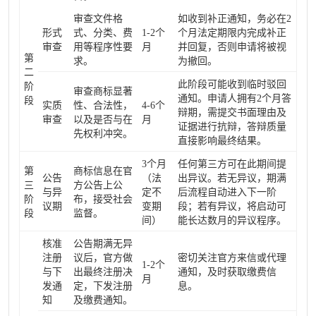
审查文件格
如收到补正通知，务必在2
形式
式、分类、费
1-2个
个月法定期限内完成补正
审查
用等程序性要
月
并回复，否则申请将被视
第
求。
为撤回。
二
此阶段可能收到临时驳回
阶
审查商标显著
通知。申请人拥有2个月答
段
实质
性、合法性，
4-6个
辩期，需提交书面理由及
审查
以及是否与在
月
证据进行抗辩，答辩质量
先权利冲突。
直接影响最终结果。
3个月
任何第三方可在此期间提
第
商标信息在官
公告
（法
出异议。若无异议，期满
三
方公告上公
与异
定不
后流程自动进入下一阶
阶
布，接受社会
议期
变期
段；若有异议，将启动可
段
监督。
间）
能长达数月的异议程序。
核准
公告期满无异
注册
议后，官方做
密切关注官方来信或代理
1-2个
与下
出最终注册决
通知，及时获取缴费信
月
发通
定，下发注册
息。
知
及缴费通知。