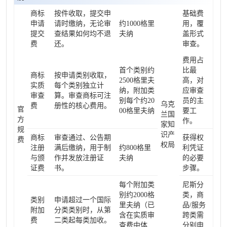
商标
按件收取，提交申
基础费
申请
请时缴纳，无论审
约1000格里
用，覆
提交
查结果如何均不退
夫纳
盖形式
费
还。
审查。
费用占
首个类别约
比最
商标
按申请类别收取，
2500格里夫
高，对
实质
每个类别独立计
纳，附加类
应审查
审查
算。审查商标可注
别每个约20
员的主
乌克
费
册性的核心费用。
官
00格里夫纳
要工
兰国
方
作。
家知
规
识产
商标
审查通过、公告期
获得权
费
权局
注册
满后缴纳，用于制
约800格里
利凭证
与颁
作并发放注册证
夫纳
的必要
证费
书。
步骤。
每个附加类
尼斯分
别约2000格
类，商
类别
申请超过一个国际
里夫纳（已
品/服务
附加
分类类别时，从第
含在实质审
跨类需
费
二类起每类加收。
查费中体
分别申