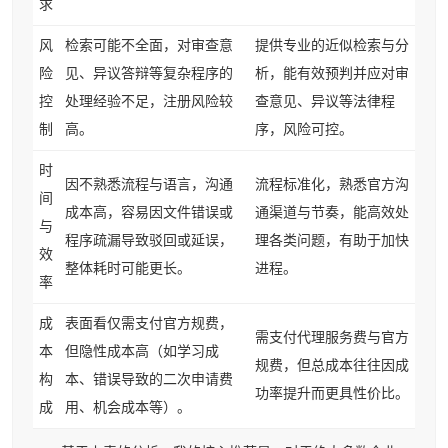
求
风
检索可能不全面，对审查意
提供专业的近似检索与分
险
见、异议答辩等复杂程序的
析，能有效预判并应对审
控
处理经验不足，注册风险较
查意见、异议等法律程
制
高。
序，风险可控。
时
因不熟悉流程与语言，沟通
流程标准化，熟悉官方沟
间
成本高，容易因文件错误或
通渠道与节奏，能高效处
与
程序疏漏导致驳回或延误，
理各类问题，有助于加快
效
整体耗时可能更长。
进程。
率
成
表面看仅需支付官方规费，
需支付代理服务费与官方
本
但隐性成本高（如学习成
规费，但总成本往往因成
构
本、错误导致的二次申请费
功率提升而更具性价比。
成
用、机会成本等）。