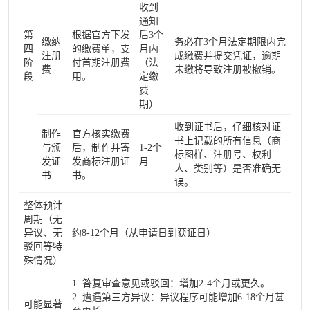
收到
通知
第
根据官方下发
后3个
缴纳
务必在3个月法定期限内完
四
的缴费单，支
月内
注册
成缴费并提交凭证，逾期
阶
付首期注册费
（法
费
未缴将导致注册被撤销。
段
用。
定缴
费
期）
收到证书后，仔细核对证
制作
官方核实缴费
书上记载的所有信息（商
与颁
后，制作并寄
1-2个
标图样、注册号、权利
发证
发商标注册证
月
人、类别等）是否准确无
书
书。
误。
整体预计
周期（无
异议、无
约8-12个月（从申请日到获证日）
驳回等特
殊情况）
1. 答复审查意见或驳回：增加2-4个月或更久。
2. 遭遇第三方异议：异议程序可能增加6-18个月甚
可能显著