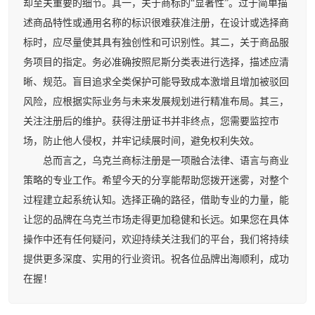
却至关重要的细节。其一，关于商标的“显著性”。过于简单描
述商品特性或通用名称的标识很难获准注册，在设计或选择商
标时，应尽量使其具有独创性和可识别性。其二，关于商品服
务项目的指定。务必准确按照尼斯分类表进行选择，描述应清
晰、规范。盲目追求全类保护可能导致成本激增且增加被驳回
风险，应根据实际业务与未来发展规划进行精准布局。其三，
关注注册后的维护。获得注册证书并非终点，您需要监控市
场，防止他人侵权，并牢记续展时间，避免权利失效。
总而言之，乌克兰商标注册是一项融合法律、语言与商业
策略的专业工作。希望今天的分享能帮助您拨开迷雾，对整个
过程建立起系统认知。选择正确的路径，借助专业的力量，能
让您的品牌在乌克兰市场走得更加稳健和长远。如果您在具体
操作中还有任何疑问，欢迎持续关注我们的平台，我们将持续
提供更多深度、实用的行业资讯。祝各位品牌出海顺利，成功
在握！