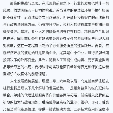
面临的挑战与风险。在乐观的前景之下，行业的发展也并非一帆
风顺，依然面临若干结构性挑战。首当其冲的是法律环境与执行层面
的不确定性。尽管法律条文日趋完善，但在商标侵权案件的司法审判
与行政执法效率方面，仍有提升空间，权利人的维权成本与周期问题
备受关注。其次，专业人才的储备与培养存在缺口。精通乌克兰知识
产权法、国际商标条约并能熟练处理复杂案件的资深律师与代理人相
对稀缺，这在一定程度上制约了行业服务质量的整体跃升。再者，宏
观经济环境的波动始终是影响企业，尤其是中小企业，进行品牌长期
投资决策的外部变量。此外，随着人工智能生成内容、元宇宙虚拟商
品等新形态的出现，商标法律与实践也面临着如何界定和保护这些新
型知识产权客体的前沿课题。
未来发展趋势展望。展望二零二六年及以后，乌克兰商标注册支
柱行业将呈现以下几个鲜明的发展趋势。一是服务链条的纵向延伸与
整合。单纯的代理注册服务将向价值链两端拓展，前端融入品牌创立
初期的检索与战略规划，后端延伸至商标的监测、维护、许可、融资
乃至全球化布局管理，提供一站式解决方案。二是技术应用的深度渗