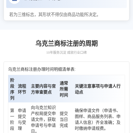
若为三维标志，其形状不得仅由商品功能所决定。
乌克兰商标注册的周期
10年服务沉淀 成就行业口碑
乌克兰商标注册办理时间明细清单表:
阶
通常
段
流程
主要内容与官
关键注意事项与申请人行
所需
序
环节
方审查要点
动点
时间
列
向乌克兰知识
第
申请
确保申请文件（申请书、
产权局提交申
提交
一
提交
图样、商品服务列表、申
请文件，获取
当日
阶
与受
请人信息）齐全准确；及
申请号与申请
完成
段
理
时缴纳申请规费。
日。