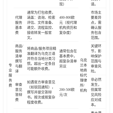
现）
请。
通常为打包收费，
市场主
代理
涵盖：咨询、检索
400-800欧
要差异
服务
评估、文件准备、
元（视代理
点，需
基本
递交、流程监控、
机构资历和
确认服
费
接收转发一般官
复杂度）
务包含
文。
范围。
商品/
关键环
将商品/服务项目精
服务
通常包含在
节，影
准翻译为乌克兰语
清单
基本费中，
响保护
并符合当地分类习
乌克
撰写
超复杂清单
范围与
惯。超出一定条目
专
兰本
与翻
另议
审查风
可能额外收费。
业
地商
译
险。
服
标代
非必然
务
理律
如遇官方审查意见
审查
发生，
费
所/
（如驳回通知），
意见
200-500欧
但属常
机构
撰写并提交答辩
答辩
元/次
见风险
书。按次或按复杂
费
应对成
程度收费。
本。