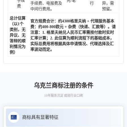
手续
元/笔
手续费、电报费及
行
异，需
费
中间行费用。
预留。
总计估算
官方规费合计：约4300格里夫纳 + 代理服务基本
（以1个
费：约400-800欧元 + 杂费（快递、汇款等）。请
类别，无
注意：1. 格里夫纳兑人民币汇率需按付款时实时
异议、无
汇率计算；2. 此估算为顺利流程下的基础成本，
答辩的顺
实际总费用将根据具体申请情况、代理选择及汇
利情况为
率波动而定。
例）
乌克兰商标注册的条件
10年服务沉淀 成就行业口碑
商标具有显著特征