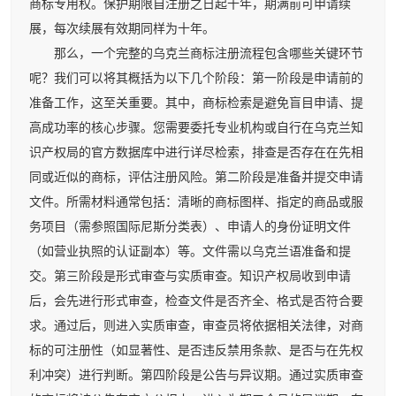
商标专用权。保护期限自注册之日起十年，期满前可申请续
展，每次续展有效期同样为十年。
那么，一个完整的乌克兰商标注册流程包含哪些关键环节
呢？我们可以将其概括为以下几个阶段：第一阶段是申请前的
准备工作，这至关重要。其中，商标检索是避免盲目申请、提
高成功率的核心步骤。您需要委托专业机构或自行在乌克兰知
识产权局的官方数据库中进行详尽检索，排查是否存在在先相
同或近似的商标，评估注册风险。第二阶段是准备并提交申请
文件。所需材料通常包括：清晰的商标图样、指定的商品或服
务项目（需参照国际尼斯分类表）、申请人的身份证明文件
（如营业执照的认证副本）等。文件需以乌克兰语准备和提
交。第三阶段是形式审查与实质审查。知识产权局收到申请
后，会先进行形式审查，检查文件是否齐全、格式是否符合要
求。通过后，则进入实质审查，审查员将依据相关法律，对商
标的可注册性（如显著性、是否违反禁用条款、是否与在先权
利冲突）进行判断。第四阶段是公告与异议期。通过实质审查