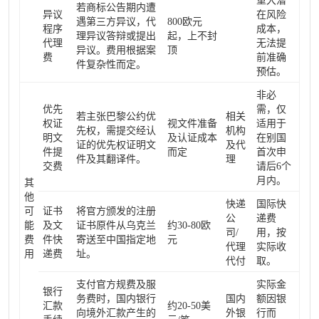
重大潜
若商标公告期内遭
异议
在风险
遇第三方异议，代
800欧元
程序
成本，
理异议答辩或提出
起，上不封
代理
无法提
异议。费用根据案
顶
费
前准确
件复杂性而定。
预估。
非必
优先
需，仅
若主张巴黎公约优
相关
权证
视文件准备
适用于
先权，需提交经认
机构
明文
及认证成本
在别国
证的优先权证明文
及代
件提
而定
首次申
件及其翻译件。
理
交费
请后6个
月内。
其
他
快递
国际快
可
证书
将官方颁发的注册
公
递费
能
及文
证书原件从乌克兰
约30-80欧
司/
用，按
费
件快
寄送至中国指定地
元
代理
实际收
用
递费
址。
代付
取。
支付官方规费及服
实际金
银行
务费时，国内银行
国内
额因银
汇款
约20-50美
向境外汇款产生的
外银
行而