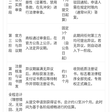
二
册性（显著性、禁用
驳回通知，申请人
实质
（自
阶
条款、在先冲突）进
需在规定时限内
审查
提交
段
行法律审查。
（通常60天）答
日起
复。
算）
固定
3个
第
官方
此期间任何第三方
商标通过审查后，在
月
三
公告
均可提出异议。若
官方公告上公示，进
（自
阶
与异
无异议，则自动进
入法定异议期。
公告
段
议期
入下一阶段。
日
起）
注册
第
异议期届满无异议
收到纸质注册证
核准
约1
四
后，商标获准注册，
书，标志着法律程
与证
至3
阶
支付证书费后等待制
序全部完成，专用
书颁
个月
段
作并领取注册证书。
权正式确立。
发
全程总计
（理想情
从提交申请到获得证书，总计约12至20个月。此时
况，无驳
间为基于各阶段顺畅进行的估算。
回、无异