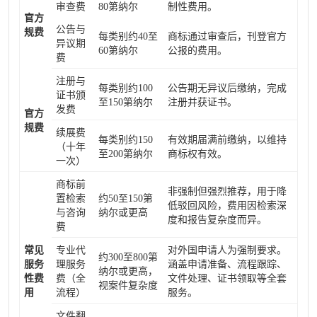
审查费
80第纳尔
制性费用。
官方
公告与
规费
每类别约40至
商标通过审查后，刊登官方
异议期
60第纳尔
公报的费用。
费
注册与
每类别约100
公告期无异议后缴纳，完成
证书颁
至150第纳尔
注册并获证书。
发费
官方
规费
续展费
每类别约150
有效期届满前缴纳，以维持
（十年
至200第纳尔
商标权有效。
一次）
商标前
非强制但强烈推荐，用于降
置检索
约50至150第
低驳回风险，费用因检索深
与咨询
纳尔或更高
度和报告复杂度而异。
费
常见
专业代
对外国申请人为强制要求。
约300至800第
服务
理服务
涵盖申请准备、流程跟踪、
纳尔或更高，
性费
费（全
文件处理、证书领取等全套
视案件复杂度
用
流程）
服务。
文件翻