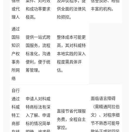
律所
案件、对时效
及异议程序，提
信誉良好、经验
或代
和成功率要求
供全面的法律风
丰富的机构。
理人
极高。
险把控。
通过
国际
提供一站式跨
整体成本可能更
知识
国服务，流程
高，其对科威特
产权
标准化，沟通
本地实践的深入
事务
便利，便于统
程度需具体评
所网
筹管理。
估。
络
自行
面临语言障碍
通过
申请人对科威
（需精通阿拉伯
科威
特商标法有深
直接节省代理服
文）、对程序细
特工
入了解、申请
务费，全程自主
节不熟悉可能导
商部
标的情况简单
掌控。
致补正或驳回风
在线
明确、追求最