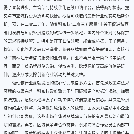
得了显著进步。主管部门持续优化在线申请平台，使得商标检索、提
交与审查流程更为透明与快捷。根据可获取的最新行业动态与趋势分
析，预计在二零二五年，随着科威特“二零三五愿景”中关于促进私营
部门发展与知识经济建设的政策进一步落地，国内外企业对商标保护
的需求将持续攀升。特别是在非石油领域，如金融科技、电子商务、
物流、文化旅游及高端制造业，新兴品牌如雨后春笋般涌现，直接带
动了商标注册与咨询服务的业务量。行业不再局限于简单的申请代
理，而是向着品牌战略咨询、侵权监测、跨境保护等高端价值链延
伸，逐步形成支撑创新商业活动的关键支柱。
驱动该行业蓬勃发展的核心动力来自多方面。首先是政策与法规
环境的持续完善。科威特政府致力于与国际知识产权标准接轨，加强
执法力度，这极大地增强了市场主体的注册意愿与信心。其次是经济
结构的主动调整。为降低对原油收入的依赖，国家大力鼓励中小企业
与初创公司发展，这些市场主体对品牌建立与保护有着最原始和最迫
切的需求。再者，区域竞争与合作态势，例如海湾合作委员会内部市
场的联动，促使科威特本土企业必须通过注册商标来巩固市场地位并