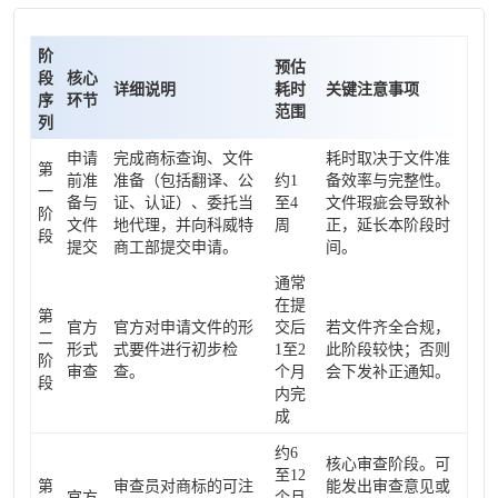
阶
预估
段
核心
详细说明
耗时
关键注意事项
序
环节
范围
列
申请
完成商标查询、文件
耗时取决于文件准
第
前准
准备（包括翻译、公
约1
备效率与完整性。
一
备与
证、认证）、委托当
至4
文件瑕疵会导致补
阶
文件
地代理，并向科威特
周
正，延长本阶段时
段
提交
商工部提交申请。
间。
通常
在提
第
官方
官方对申请文件的形
交后
若文件齐全合规，
二
形式
式要件进行初步检
1至2
此阶段较快；否则
阶
审查
查。
个月
会下发补正通知。
段
内完
成
约6
核心审查阶段。可
至12
第
审查员对商标的可注
能发出审查意见或
官方
个月