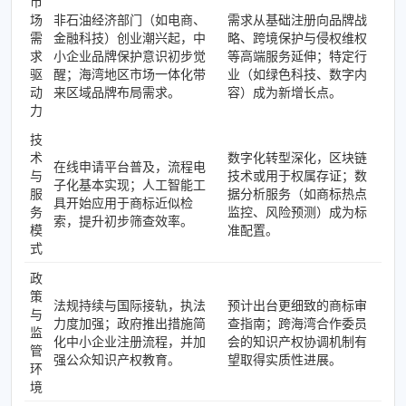
市
场
非石油经济部门（如电商、
需求从基础注册向品牌战
需
金融科技）创业潮兴起，中
略、跨境保护与侵权维权
求
小企业品牌保护意识初步觉
等高端服务延伸；特定行
驱
醒；海湾地区市场一体化带
业（如绿色科技、数字内
动
来区域品牌布局需求。
容）成为新增长点。
力
技
术
数字化转型深化，区块链
在线申请平台普及，流程电
与
技术或用于权属存证；数
子化基本实现；人工智能工
服
据分析服务（如商标热点
具开始应用于商标近似检
务
监控、风险预测）成为标
索，提升初步筛查效率。
模
准配置。
式
政
策
法规持续与国际接轨，执法
预计出台更细致的商标审
与
力度加强；政府推出措施简
查指南；跨海湾合作委员
监
化中小企业注册流程，并加
会的知识产权协调机制有
管
强公众知识产权教育。
望取得实质性进展。
环
境