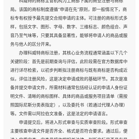
科威特的商标主管机构为工商部下属的商业注册与商标
局。该国的商标制度遵循“申请在先”原则，即一般情况下，商
标专有权授予最先提交合规申请的主体。可注册的商标形式多
样，包括文字、图形、字母、数字、三维标志、颜色组合、声
音乃至气味等，只要其具备显著性，能够将申请人的商品或服
务与他人的区分开来。
办理科威特商标注册，其核心业务流程通常涵盖以下几个
关键阶段：首先是前期查询与评估，此阶段需在官方数据库中
进行详尽检索，以初步判断拟注册商标与既有商标是否构成近
似，评估注册风险，这是决定申请成败的基础环节。其次是准
备并提交申请文件，所需材料通常包括经认证的申请人身份证
明文件、清晰的商标图样、具体的商品或服务项目清单（需按
照国际尼斯分类表指定），以及委托书（若通过代理人办理）
等。文件需以阿拉伯文准备，这是法定的申请语言。
申请提交后，将进入形式审查与实质审查阶段。形式审查
主要核查申请文件是否齐全、格式是否符合要求。通过后，便