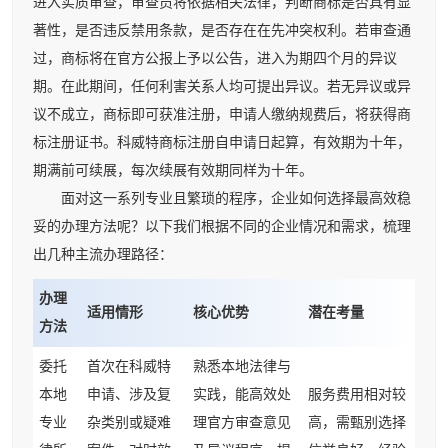
进入实质审查，审查员将依据相关法律，判断商标是否具有显
著性，是否违反禁用条款，是否存在在先冲突权利。若审查通
过，商标将在官方公报上予以公告，进入为期四个月的异议
期。在此期间，任何利害关系人均可提出异议。若无异议或异
议不成立，商标即可获准注册，申请人缴纳规费后，将获得商
标注册证书。科威特商标注册自申请日起算，有效期为十年，
期满前可续展，每次续展有效期同样为十年。
面对这一系列专业且繁琐的程序，企业如何选择最高效稳
妥的办理方法呢？以下我们根据不同的企业情况和需求，梳理
出几种主流办理路径：
办理
适用情形
核心优势
潜在考量
方法
委托
首次在科威特
熟悉本地法律与
本地
申请、涉及复
实践，能高效处
服务费用相对较
专业
杂类别或疑难
理官方审查意见
高，需甄别选择