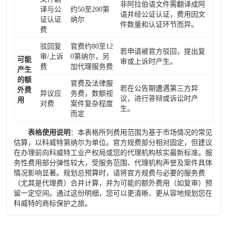
非阿拉伯语文件需翻译成阿
译与公
约50至200第
语并经公证认证，费用因文
证认证
纳尔
件数量和认证环节而异。
费
驳回复
官费约80至12
若申请被官方驳回，提出复
审/上诉
0第纳尔，另
可能
审或上诉时产生。
费
加代理服务费
产生
的额
官费及法律服
若在公告期遭遇第三方异
外费
异议应
务费，数额视
议，进行答辩或诉讼时产
用
对费
案件复杂程度
生。
而定
表格使用说明
：本表格所列费用范围为基于市场情况的常见
估算，以科威特第纳尔为单位。官方规费部分相对固定，但建议
在办理前向科威特工业产权局或您的代理机构核实最新标准。服
务性费用部分弹性较大，受服务范围、代理机构声誉及案件具体
情况影响显著。规划总预算时，请将官方规费与必要的服务费
（尤其是代理费）合并计算，并为可能的额外费用（如复审）预
留一定空间。通过这份明细，您可以更清晰、更从容地规划您在
科威特的商标保护之旅。